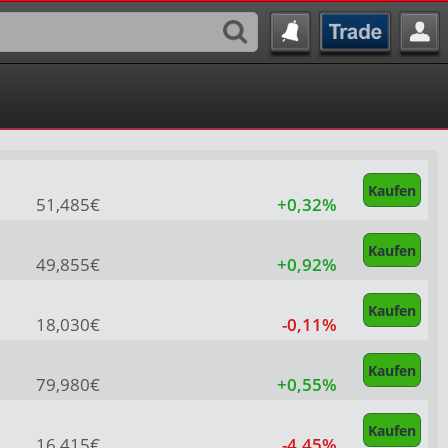
Kaufen
51,485€
+0,32%
Kaufen
49,855€
+0,92%
Kaufen
18,030€
-0,11%
Kaufen
79,980€
+0,55%
Kaufen
16,415€
-4,45%