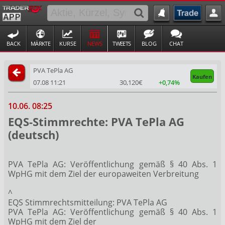
BACK
MÄRKTE
KURSE
NEWS
TWEETS
BLOG
CHAT
PVA TePla AG
Kaufen
07.08 11:21
30,120€
+0,74%
10.06. 08:25
EQS-Stimmrechte: PVA TePla AG
(deutsch)
PVA TePla AG: Veröffentlichung gemäß § 40 Abs. 1
WpHG mit dem Ziel der europaweiten Verbreitung
^
EQS Stimmrechtsmitteilung: PVA TePla AG
PVA TePla AG: Veröffentlichung gemäß § 40 Abs. 1
WpHG mit dem Ziel der