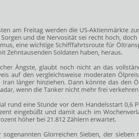
sten am Freitag werden die US-Aktienmärkte zum
g Sorgen und die Nervosität sei recht hoch, doch
s, eine wichtige Schifffahrtsroute für Öltranspo
 mit Zehntausenden Soldaten haben, heraus.
scher Ängste, glaubt noch nicht an das vollstä
is auf den vergleichsweise moderaten Ölpreisa
m Iran länger hinziehen. Dann könnte das den Öl
dar, wenn die Tanker nicht mehr frei verkehren
ial
rund eine Stunde vor dem Handelsstart 0,6 P
 Prozent eingebüßt und damit auch im Wochenver
ozent höher bei 21.812 Zählern erwartet.
er sogenannten Glorreichen Sieben, der siebe