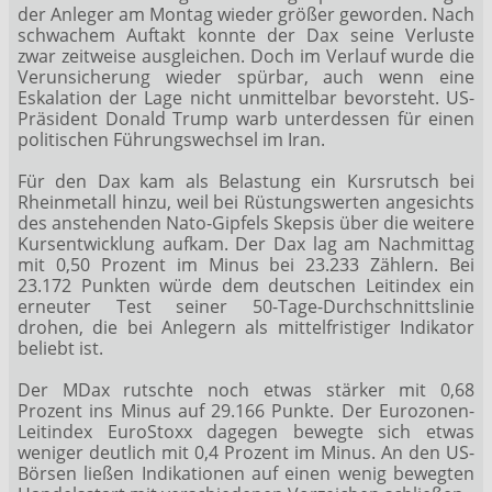
der Anleger am Montag wieder größer geworden. Nach
schwachem Auftakt konnte der Dax seine Verluste
zwar zeitweise ausgleichen. Doch im Verlauf wurde die
Verunsicherung wieder spürbar, auch wenn eine
Eskalation der Lage nicht unmittelbar bevorsteht. US-
Präsident Donald Trump warb unterdessen für einen
politischen Führungswechsel im Iran.
Für den Dax kam als Belastung ein Kursrutsch bei
Rheinmetall
hinzu, weil bei Rüstungswerten angesichts
des anstehenden Nato-Gipfels Skepsis über die weitere
Kursentwicklung aufkam. Der Dax
lag am Nachmittag
mit 0,50 Prozent im Minus bei 23.233 Zählern. Bei
23.172 Punkten würde dem deutschen Leitindex ein
erneuter Test seiner 50-Tage-Durchschnittslinie
drohen, die bei Anlegern als mittelfristiger Indikator
beliebt ist.
Der MDax
rutschte noch etwas stärker mit 0,68
Prozent ins Minus auf 29.166 Punkte. Der Eurozonen-
Leitindex EuroStoxx
dagegen bewegte sich etwas
weniger deutlich mit 0,4 Prozent im Minus. An den US-
Börsen ließen Indikationen auf einen wenig bewegten