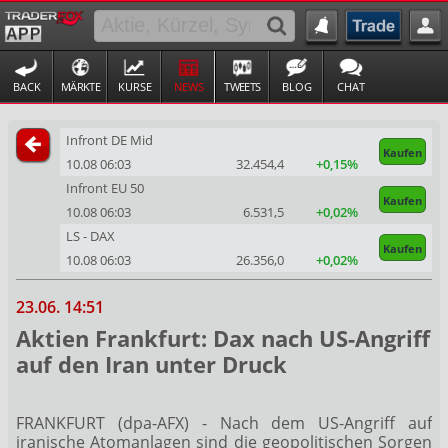
BACK
MÄRKTE
KURSE
NEWS
TWEETS
BLOG
CHAT
Infront DE Mid
Kaufen
10.08 06:03
32.454,5
+0,15%
Infront EU 50
Kaufen
10.08 06:03
6.531,5
+0,02%
LS - DAX
Kaufen
10.08 06:03
26.356,0
+0,02%
23.06. 14:51
Aktien Frankfurt: Dax nach US-Angriff
auf den Iran unter Druck
FRANKFURT (dpa-AFX) - Nach dem US-Angriff auf
iranische Atomanlagen sind die geopolitischen Sorgen