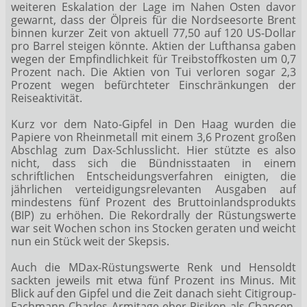
weiteren Eskalation der Lage im Nahen Osten davor
gewarnt, dass der Ölpreis für die Nordseesorte Brent
binnen kurzer Zeit von aktuell 77,50 auf 120 US-Dollar
pro Barrel steigen könnte. Aktien der Lufthansa
gaben
wegen der Empfindlichkeit für Treibstoffkosten um 0,7
Prozent nach. Die Aktien von Tui
verloren sogar 2,3
Prozent wegen befürchteter Einschränkungen der
Reiseaktivität.
Kurz vor dem Nato-Gipfel in Den Haag wurden die
Papiere von Rheinmetall mit einem 3,6 Prozent großen
Abschlag zum Dax-Schlusslicht. Hier stützte es also
nicht, dass sich die Bündnisstaaten in einem
schriftlichen Entscheidungsverfahren einigten, die
jährlichen verteidigungsrelevanten Ausgaben auf
mindestens fünf Prozent des Bruttoinlandsprodukts
(BIP) zu erhöhen. Die Rekordrally der Rüstungswerte
war seit Wochen schon ins Stocken geraten und weicht
nun ein Stück weit der Skepsis.
Auch die MDax-Rüstungswerte Renk
und Hensoldt
sackten jeweils mit etwa fünf Prozent ins Minus. Mit
Blick auf den Gipfel und die Zeit danach sieht Citigroup-
Fachmann Charles Armitage eher Risiken als Chancen,