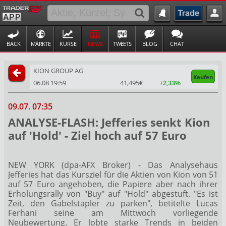
BACK
MÄRKTE
KURSE
NEWS
TWEETS
BLOG
CHAT
KION GROUP AG
Kaufen
06.08 19:59
41,495€
+2,33%
09.07. 07:35
ANALYSE-FLASH: Jefferies senkt Kion
auf 'Hold' - Ziel hoch auf 57 Euro
NEW YORK (dpa-AFX Broker) - Das Analysehaus
Jefferies hat das Kursziel für die Aktien von Kion
von 51
auf 57 Euro angehoben, die Papiere aber nach ihrer
Erholungsrally von "Buy" auf "Hold" abgestuft. "Es ist
Zeit, den Gabelstapler zu parken", betitelte Lucas
Ferhani seine am Mittwoch vorliegende
Neubewertung. Er lobte starke Trends in beiden