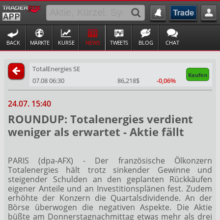
BACK
MÄRKTE
KURSE
NEWS
TWEETS
BLOG
CHAT
TotalEnergies SE
Kaufen
07.08 06:30
86,218$
-0,06%
24.07. 15:40
ROUNDUP: Totalenergies verdient
weniger als erwartet - Aktie fällt
PARIS (dpa-AFX) - Der französische Ölkonzern
Totalenergies
hält trotz sinkender Gewinne und
steigender Schulden an den geplanten Rückkäufen
eigener Anteile und an Investitionsplänen fest. Zudem
erhöhte der Konzern die Quartalsdividende. An der
Börse überwogen die negativen Aspekte. Die Aktie
büßte am Donnerstagnachmittag etwas mehr als drei