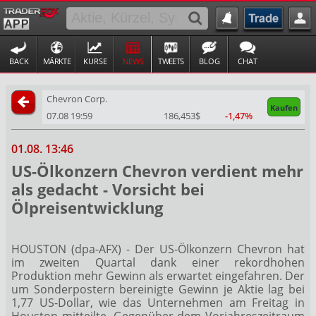
BACK
MÄRKTE
KURSE
NEWS
TWEETS
BLOG
CHAT
Chevron Corp.
Kaufen
07.08 19:59
186,453$
-1,47%
01.08. 13:46
US-Ölkonzern Chevron verdient mehr
als gedacht - Vorsicht bei
Ölpreisentwicklung
HOUSTON (dpa-AFX) - Der US-Ölkonzern Chevron
hat
im zweiten Quartal dank einer rekordhohen
Produktion mehr Gewinn als erwartet eingefahren. Der
um Sonderpostern bereinigte Gewinn je Aktie lag bei
1,77 US-Dollar, wie das Unternehmen am Freitag in
Houston mitteilte. Gegenüber dem Vorjahreszeitraum