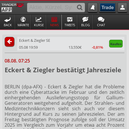
BACK
MÄRKTE
KURSE
NEWS
TWEETS
BLOG
CHAT
Eckert & Ziegler SE
Kaufen
05.08 19:59
13,550€
-0,81%
08.08. 07:25
Eckert & Ziegler bestätigt Jahresziele
BERLIN (dpa-AFX) - Eckert & Ziegler
hat die Probleme
durch eine Cyberattacke im Februar und den zeitlich
einhergehenden Auslieferungsstopp für Gallium-
Generatoren weitgehend aufgeholt. Der Strahlen- und
Medizintechnikkonzern sieht sich auch vor diesem
Hintergrund auf Kurs zu seinen Jahreszielen. Der am
Freitag bestätigten Prognose zufolge soll der Umsatz
2025 im Vergleich zum Vorjahr um etwa acht Prozent