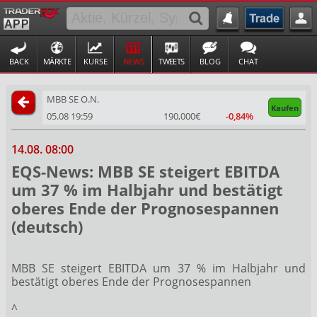
BACK
MÄRKTE
KURSE
NEWS
TWEETS
BLOG
CHAT
MBB SE O.N.
Kaufen
05.08 19:59
190,000€
-0,84%
14.08. 08:00
EQS-News: MBB SE steigert EBITDA
um 37 % im Halbjahr und bestätigt
oberes Ende der Prognosespannen
(deutsch)
MBB SE steigert EBITDA um 37 % im Halbjahr und
bestätigt oberes Ende der Prognosespannen
^