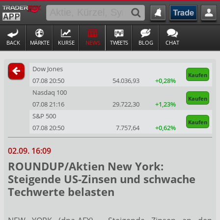
BACK
MÄRKTE
KURSE
NEWS
TWEETS
BLOG
CHAT
Dow Jones
Kaufen
07.08 20:50
54.036,93
+0,28%
Nasdaq 100
Kaufen
07.08 21:16
29.722,30
+1,23%
S&P 500
Kaufen
07.08 20:50
7.757,64
+0,62%
02.09. 16:09
ROUNDUP/Aktien New York:
Steigende US-Zinsen und schwache
Techwerte belasten