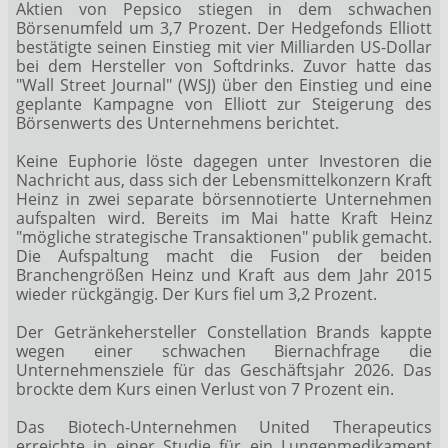
Aktien von Pepsico
stiegen in dem schwachen
Börsenumfeld um 3,7 Prozent. Der Hedgefonds Elliott
bestätigte seinen Einstieg mit vier Milliarden US-Dollar
bei dem Hersteller von Softdrinks. Zuvor hatte das
"Wall Street Journal" (WSJ) über den Einstieg und eine
geplante Kampagne von Elliott zur Steigerung des
Börsenwerts des Unternehmens berichtet.
Keine Euphorie löste dagegen unter Investoren die
Nachricht aus, dass sich der Lebensmittelkonzern Kraft
Heinz
in zwei separate börsennotierte Unternehmen
aufspalten wird. Bereits im Mai hatte Kraft Heinz
"mögliche strategische Transaktionen" publik gemacht.
Die Aufspaltung macht die Fusion der beiden
Branchengrößen Heinz und Kraft aus dem Jahr 2015
wieder rückgängig. Der Kurs fiel um 3,2 Prozent.
Der Getränkehersteller Constellation Brands
kappte
wegen einer schwachen Biernachfrage die
Unternehmensziele für das Geschäftsjahr 2026. Das
brockte dem Kurs einen Verlust von 7 Prozent ein.
Das Biotech-Unternehmen United Therapeutics
erreichte in einer Studie für ein Lungenmedikament