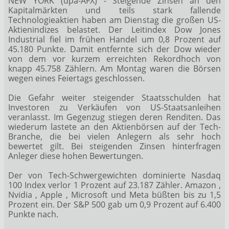
NEW YORK (dpa-AFX) - Steigende Zinsen an den
Kapitalmärkten und teils stark fallende
Technologieaktien haben am Dienstag die großen US-
Aktienindizes belastet. Der Leitindex Dow Jones
Industrial
fiel im frühen Handel um 0,8 Prozent auf
45.180 Punkte. Damit entfernte sich der Dow wieder
von dem vor kurzem erreichten Rekordhoch von
knapp 45.758 Zählern. Am Montag waren die Börsen
wegen eines Feiertags geschlossen.
Die Gefahr weiter steigender Staatsschulden hat
Investoren zu Verkäufen von US-Staatsanleihen
veranlasst. Im Gegenzug stiegen deren Renditen. Das
wiederum lastete an den Aktienbörsen auf der Tech-
Branche, die bei vielen Anlegern als sehr hoch
bewertet gilt. Bei steigenden Zinsen hinterfragen
Anleger diese hohen Bewertungen.
Der von Tech-Schwergewichten dominierte Nasdaq
100
Index verlor 1 Prozent auf 23.187 Zähler. Amazon
,
Nvidia
, Apple
, Microsoft
und Meta
büßten bis zu 1,5
Prozent ein. Der S&P 500
gab um 0,9 Prozent auf 6.400
Punkte nach.