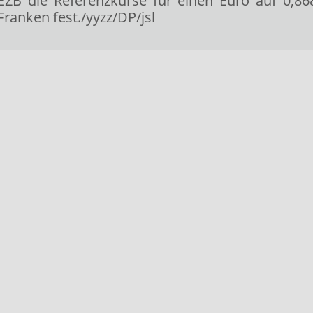
B die Referenzkurse für einen Euro auf 0,8687
ranken fest./yyzz/DP/jsl