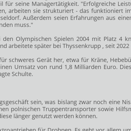
il für seine Managertätigkeit. "Erfolgreiche Le
n, arbeiten sie strukturiert - das funktioniert 
Düsseldorf. Außerdem seien Erfahrungen aus ei
inden muss."
i den Olympischen Spielen 2004 mit Platz 4 k
und arbeitete später bei Thyssenkrupp
, seit 202
 für schweres Gerät her, etwa für Kräne, He
nen Umsatz von rund 1,8 Milliarden Euro. Diese
agte Schulte.
sgeschäft sein, was bislang zwar noch eine Nisch
en polnischen Truppentransporter sowie Hilfs
 diese länger genutzt werden können.
ektroantrieben für Drohnen. Es geht vor allem um