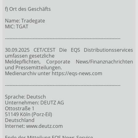
f) Ort des Geschäfts
Name: Tradegate
MIC: TGAT
---------------------------------------------------------------------------
30.09.2025 CET/CEST Die EQS Distributionsservices
umfassen gesetzliche
Meldepflichten, Corporate News/Finanznachrichten
und Pressemitteilungen.
Medienarchiv unter https://eqs-news.com
---------------------------------------------------------------------------
Sprache: Deutsch
Unternehmen: DEUTZ AG
Ottostraße 1
51149 Köln (Porz-Eil)
Deutschland
Internet: www.deutz.com
Ende der Mitteilung EQS News-Service