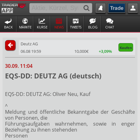
BACK
MÄRKTE
KURSE
NEWS
TWEETS
BLOG
CHAT
Deutz AG
Kaufen
06.08 19:59
10,000€
+3,09%
30.09. 11:04
EQS-DD: DEUTZ AG (deutsch)
EQS-DD: DEUTZ AG: Oliver Neu, Kauf
^
Meldung und öffentliche Bekanntgabe der Geschäfte
von Personen, die
Führungsaufgaben wahrnehmen, sowie in enger
Beziehung zu ihnen stehenden
Personen