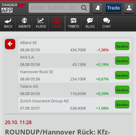
BACK
MÄRKTE
KURSE
NEWS
TWEETS
BLOG
CHAT
Allianz SE
Kaufen
08.08 05:59
434,700€
-1,36%
AXA S.A.
Kaufen
08.08 05:58
45,130€
+0,18%
Hannover Rück SE
Kaufen
08.08 05:58
254,100€
+0,67%
Talanx AG
Kaufen
08.08 05:59
116,650€
+0,39%
Zurich Insurance Group AG
Kaufen
07.08 20:57
638,400€
+1,08%
20.10. 11:28
ROUNDUP/Hannover Rück: Kfz-