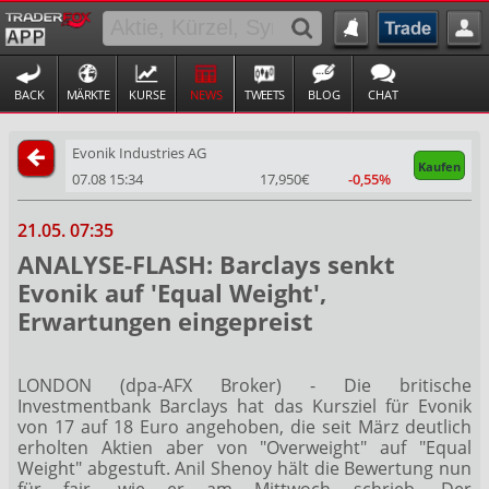
BACK
MÄRKTE
KURSE
NEWS
TWEETS
BLOG
CHAT
Evonik Industries AG
Kaufen
07.08 15:34
17,950€
-0,55%
21.05. 07:35
ANALYSE-FLASH: Barclays senkt
Evonik auf 'Equal Weight',
Erwartungen eingepreist
LONDON (dpa-AFX Broker) - Die britische
Investmentbank Barclays hat das Kursziel für Evonik
von 17 auf 18 Euro angehoben, die seit März deutlich
erholten Aktien aber von "Overweight" auf "Equal
Weight" abgestuft. Anil Shenoy hält die Bewertung nun
für fair, wie er am Mittwoch schrieb. Der