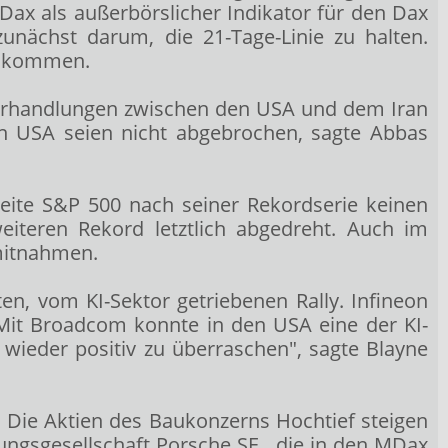
X-Dax
als außerbörslicher Indikator für den Dax
unächst darum, die 21-Tage-Linie zu halten.
el kommen.
 Verhandlungen zwischen den USA und dem Iran
en USA seien nicht abgebrochen, sagte Abbas
reite S&P 500
nach seiner Rekordserie keinen
iteren Rekord letztlich abgedreht. Auch im
mitnahmen.
n, vom KI-Sektor getriebenen Rally. Infineon
. Mit Broadcom
konnte in den USA eine der KI-
 wieder positiv zu überraschen", sagte Blayne
n. Die Aktien des Baukonzerns Hochtief
steigen
gungsgesellschaft Porsche SE
, die in den MDax