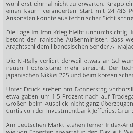
wohl erst einmal nicht zu erwarten. Knapp ei
einen kaum veränderten Start mit 24.786 Pu
Ansonsten könnte aus technischer Sicht schne
Die Lage im Iran-Krieg bleibt undurchsichti
betont der iranische Außenminister, dass w
Araghtschi dem libanesischen Sender Al-Majadi
Die KI-Rally verliert derweil etwas an Sch
neuen Höchststand mehr erreicht. Der tec
japanischen Nikkei 225
und beim koreanische
Unter Druck stehen am Donnerstag vorbörslic
etwa gaben um 1,5 Prozent nach auf Tradega
Größen beim Ausblick nicht ganz überzeugen. 
Curtis von der Investmentbank Jefferies. Grunds
Am deutschen Markt stehen ferner Index-Änder
wie von Experten erwartet in den Dax auf. W