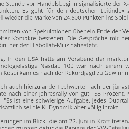
ne Stunde vor Handelsbeginn signalisierte der 
nkten. Es geht für den deutschen Leitindex z
ll wieder die Marke von 24.500 Punkten ins Spi
g. Inmitten von Spekulationen über ein Ende der
eiter Kontakte bestehen. Die Gespräche mit d
n, der der Hisbollah-Miliz nahesteht.
wung. In den USA hatte am Vorabend der marktb
hnologielastige Nasdaq 100
war nach einem we
n Kospi kam es nach der Rekordjagd zu Gewinn
h auch hierzulande Techwerte nach der jüngste
te nach einer Jahresrally von gut 133 Prozent
"Es ist eine schwierige Aufgabe, jedes Quartal
ätzlich sei die KI-Dynamik aber völlig intakt.
ungen im Blick, die am 22. Juni in Kraft trete
eichen müssen dafür die Papiere der VW-Beteili