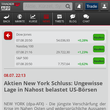
BACK
MÄRKTE
KURSE
NEWS
TWEETS
BLOG
CHAT
Dow Jones
Kaufen
07.08 20:50
54.036,93
+0,28%
Nasdaq 100
Kaufen
07.08 21:16
29.722,30
+1,23%
S&P 500
Kaufen
07.08 20:50
7.757,64
+0,62%
08.07. 22:13
Aktien New York Schluss: Ungewisse
Lage in Nahost belastet US-Börsen
NEW YORK (dpa-AFX) - Die jüngste Verschärfung der
Krise im Nahen Osten und widersprüchliche Aussagen