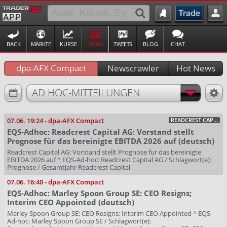
BACK
MÄRKTE
KURSE
NEWS
TWEETS
BLOG
CHAT
dpa-AFX Compact
Newscrawler
Hot News
AD HOC-MITTEILUNGEN
07.06.
19:24
-
dpa-AFX Compact
READCREST CAPITAL AG O.N.
EQS-Adhoc: Readcrest Capital AG: Vorstand stellt
Prognose für das bereinigte EBITDA 2026 auf (deutsch)
Readcrest Capital AG: Vorstand stellt Prognose für das bereinigte
EBITDA 2026 auf ^ EQS-Ad-hoc: Readcrest Capital AG / Schlagwort(e):
Prognose / Gesamtjahr Readcrest Capital
07.06.
16:40
-
dpa-AFX Compact
EQS-Adhoc: Marley Spoon Group SE: CEO Resigns;
Interim CEO Appointed (deutsch)
Marley Spoon Group SE: CEO Resigns; Interim CEO Appointed ^ EQS-
Ad-hoc: Marley Spoon Group SE / Schlagwort(e):