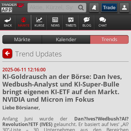
BACK
MÄRKTE
KURSE
NEWS
TWEETS
BLOG
CHAT
Märkte
Kalender
Trends
Trend Updates
2025-06-11 12:16:00
KI-Goldrausch an der Börse: Dan Ives,
Wedbush-Analyst und KI-Super-Bulle
bringt eigenen KI-ETF auf den Markt.
NVIDIA und Micron im Fokus
Liebe Börsianer,
Anfang Juni wurde der
Dan?Ives?Wedbush?AI?
Revolution?ETF (IVES)
gelauncht. Er basiert auf Ives‘ „AI?
30“-Liste – 30 Unternehmen aus den Bereichen