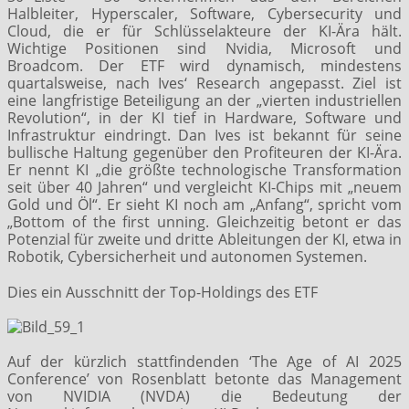
Halbleiter, Hyperscaler, Software, Cybersecurity und
Cloud, die er für Schlüsselakteure der KI-Ära hält.
Wichtige Positionen sind Nvidia, Microsoft und
Broadcom. Der ETF wird dynamisch, mindestens
quartalsweise, nach Ives‘ Research angepasst. Ziel ist
eine langfristige Beteiligung an der „vierten industriellen
Revolution“, in der KI tief in Hardware, Software und
Infrastruktur eindringt. Dan Ives ist bekannt für seine
bullische Haltung gegenüber den Profiteuren der KI-Ära.
Er nennt KI „die größte technologische Transformation
seit über 40 Jahren“ und vergleicht KI-Chips mit „neuem
Gold und Öl“. Er sieht KI noch am „Anfang“, spricht vom
„Bottom of the first unning. Gleichzeitig betont er das
Potenzial für zweite und dritte Ableitungen der KI, etwa in
Robotik, Cybersicherheit und autonomen Systemen.
Dies ein Ausschnitt der Top-Holdings des ETF
Auf der kürzlich stattfindenden ‘The Age of AI 2025
Conference’ von Rosenblatt betonte das Management
von NVIDIA (NVDA) die Bedeutung der