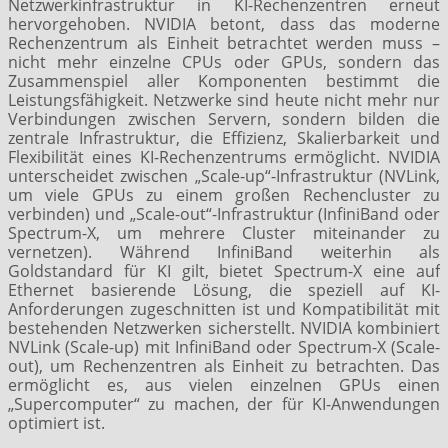
Netzwerkinfrastruktur in KI-Rechenzentren erneut
hervorgehoben. NVIDIA betont, dass das moderne
Rechenzentrum als Einheit betrachtet werden muss –
nicht mehr einzelne CPUs oder GPUs, sondern das
Zusammenspiel aller Komponenten bestimmt die
Leistungsfähigkeit. Netzwerke sind heute nicht mehr nur
Verbindungen zwischen Servern, sondern bilden die
zentrale Infrastruktur, die Effizienz, Skalierbarkeit und
Flexibilität eines KI-Rechenzentrums ermöglicht. NVIDIA
unterscheidet zwischen „Scale-up“-Infrastruktur (NVLink,
um viele GPUs zu einem großen Rechencluster zu
verbinden) und „Scale-out“-Infrastruktur (InfiniBand oder
Spectrum-X, um mehrere Cluster miteinander zu
vernetzen). Während InfiniBand weiterhin als
Goldstandard für KI gilt, bietet Spectrum-X eine auf
Ethernet basierende Lösung, die speziell auf KI-
Anforderungen zugeschnitten ist und Kompatibilität mit
bestehenden Netzwerken sicherstellt. NVIDIA kombiniert
NVLink (Scale-up) mit InfiniBand oder Spectrum-X (Scale-
out), um Rechenzentren als Einheit zu betrachten. Das
ermöglicht es, aus vielen einzelnen GPUs einen
„Supercomputer“ zu machen, der für KI-Anwendungen
optimiert ist.