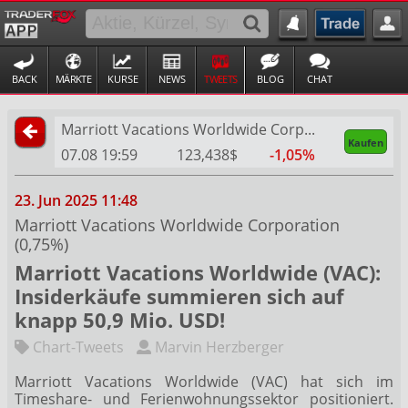
BACK
MÄRKTE
KURSE
NEWS
TWEETS
BLOG
CHAT
Marriott Vacations Worldwide Corporation
Kaufen
07.08 19:59
123,438$
-1,05%
23. Jun 2025 11:48
Marriott Vacations Worldwide Corporation
(0,75%)
Marriott Vacations Worldwide (VAC):
Insiderkäufe summieren sich auf
knapp 50,9 Mio. USD!
Chart-Tweets
Marvin Herzberger
Marriott Vacations Worldwide (VAC) hat sich im
Timeshare- und Ferienwohnungssektor positioniert.