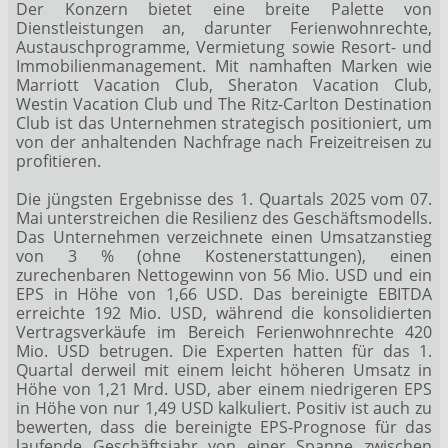
Der Konzern bietet eine breite Palette von
Dienstleistungen an, darunter Ferienwohnrechte,
Austauschprogramme, Vermietung sowie Resort- und
Immobilienmanagement. Mit namhaften Marken wie
Marriott Vacation Club, Sheraton Vacation Club,
Westin Vacation Club und The Ritz-Carlton Destination
Club ist das Unternehmen strategisch positioniert, um
von der anhaltenden Nachfrage nach Freizeitreisen zu
profitieren.
Die jüngsten Ergebnisse des 1. Quartals 2025 vom 07.
Mai unterstreichen die Resilienz des Geschäftsmodells.
Das Unternehmen verzeichnete einen Umsatzanstieg
von 3 % (ohne Kostenerstattungen), einen
zurechenbaren Nettogewinn von 56 Mio. USD und ein
EPS in Höhe von 1,66 USD. Das bereinigte EBITDA
erreichte 192 Mio. USD, während die konsolidierten
Vertragsverkäufe im Bereich Ferienwohnrechte 420
Mio. USD betrugen. Die Experten hatten für das 1.
Quartal derweil mit einem leicht höheren Umsatz in
Höhe von 1,21 Mrd. USD, aber einem niedrigeren EPS
in Höhe von nur 1,49 USD kalkuliert. Positiv ist auch zu
bewerten, dass die bereinigte EPS-Prognose für das
laufende Geschäftsjahr von einer Spanne zwischen