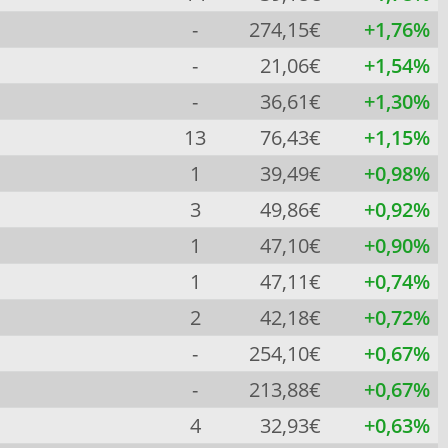
-
274,15€
+1,76%
-
21,06€
+1,54%
-
36,61€
+1,30%
13
76,43€
+1,15%
1
39,49€
+0,98%
3
49,86€
+0,92%
1
47,10€
+0,90%
1
47,11€
+0,74%
2
42,18€
+0,72%
-
254,10€
+0,67%
-
213,88€
+0,67%
4
32,93€
+0,63%