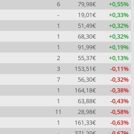
6
79,98€
+0,55%
-
19,01€
+0,33%
1
51,49€
+0,32%
1
68,30€
+0,32%
1
91,99€
+0,19%
2
55,37€
+0,13%
3
153,51€
-0,11%
7
56,30€
-0,32%
1
164,18€
-0,38%
1
63,88€
-0,43%
11
28,98€
-0,58%
1
161,33€
-0,63%
-
371,20€
-0,67%