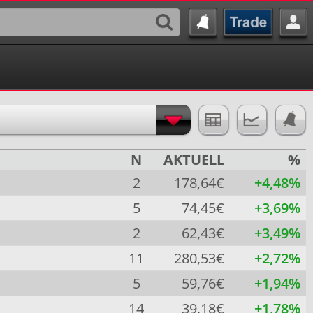
N
AKTUELL
%
2
178,64€
+4,48%
5
74,45€
+3,69%
2
62,43€
+3,49%
11
280,53€
+2,72%
5
59,76€
+1,94%
14
39,18€
+1,78%