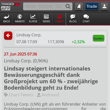
BACK
MÄRKTE
KURSE
NEWS
TWEETS
BLOG
CHAT
Lindsay Corp.
Kaufen
07.08 17:09
117,309$
+2,32%
27. Jun 2025 07:36
Lindsay Corp. (0,96%)
Lindsay steigert internationales
Bewässerungsgeschäft dank
Großprojekt um 60 % - zweijährige
Bodenbildung geht zu Ende!
Chart-Tweets
AndreasZ
Lindsay Corp. (LNN) gilt als ein führender Anbieter von
Präzisionsbewässerungssystemen für die