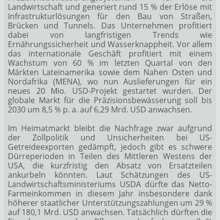
Landwirtschaft und generiert rund 15 % der Erlöse mit
Infrastrukturlösungen für den Bau von Straßen,
Brücken und Tunnels. Das Unternehmen profitiert
dabei von langfristigen Trends wie
Ernährungssicherheit und Wasserknappheit. Vor allem
das internationale Geschäft profitiert mit einem
Wachstum von 60 % im letzten Quartal von den
Märkten Lateinamerika sowie dem Nahen Osten und
Nordafrika (MENA), wo nun Auslieferungen für ein
neues 20 Mio. USD-Projekt gestartet wurden. Der
globale Markt für die Präzisionsbewässerung soll bis
2030 um 8,5 % p. a. auf 6,29 Mrd. USD anwachsen.
Im Heimatmarkt bleibt die Nachfrage zwar aufgrund
der Zollpolitik und Unsicherheiten bei US-
Getreideexporten gedämpft, jedoch gibt es schwere
Dürreperioden in Teilen des Mittleren Westens der
USA, die kurzfristig den Absatz von Ersatzteilen
ankurbeln könnten. Laut Schätzungen des US-
Landwirtschaftsministeriums USDA dürfte das Netto-
Farmeinkommen in diesem Jahr insbesondere dank
höherer staatlicher Unterstützungszahlungen um 29 %
auf 180,1 Mrd. USD anwachsen. Tatsächlich dürften die