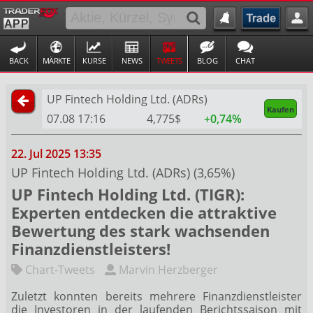
BACK
MÄRKTE
KURSE
NEWS
TWEETS
BLOG
CHAT
UP Fintech Holding Ltd. (ADRs)
Kaufen
07.08 17:16
4,775$
+0,74%
22. Jul 2025 13:35
UP Fintech Holding Ltd. (ADRs) (3,65%)
UP Fintech Holding Ltd. (TIGR):
Experten entdecken die attraktive
Bewertung des stark wachsenden
Finanzdienstleisters!
Chart-Tweets
Marvin Herzberger
Zuletzt konnten bereits mehrere Finanzdienstleister
die Investoren in der laufenden Berichtssaison mit