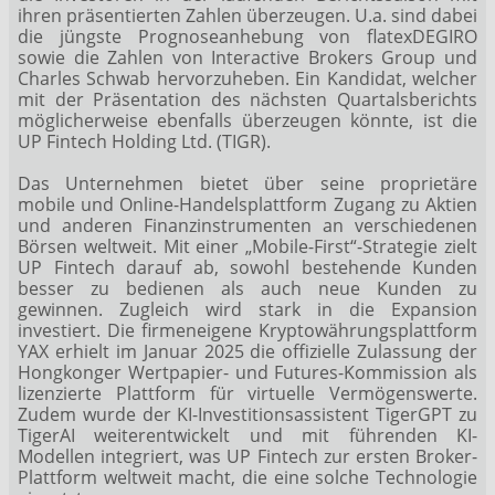
ihren präsentierten Zahlen überzeugen. U.a. sind dabei
die jüngste Prognoseanhebung von flatexDEGIRO
sowie die Zahlen von Interactive Brokers Group und
Charles Schwab hervorzuheben. Ein Kandidat, welcher
mit der Präsentation des nächsten Quartalsberichts
möglicherweise ebenfalls überzeugen könnte, ist die
UP Fintech Holding Ltd. (TIGR).
Das Unternehmen bietet über seine proprietäre
mobile und Online-Handelsplattform Zugang zu Aktien
und anderen Finanzinstrumenten an verschiedenen
Börsen weltweit. Mit einer „Mobile-First“-Strategie zielt
UP Fintech darauf ab, sowohl bestehende Kunden
besser zu bedienen als auch neue Kunden zu
gewinnen. Zugleich wird stark in die Expansion
investiert. Die firmeneigene Kryptowährungsplattform
YAX erhielt im Januar 2025 die offizielle Zulassung der
Hongkonger Wertpapier- und Futures-Kommission als
lizenzierte Plattform für virtuelle Vermögenswerte.
Zudem wurde der KI-Investitionsassistent TigerGPT zu
TigerAI weiterentwickelt und mit führenden KI-
Modellen integriert, was UP Fintech zur ersten Broker-
Plattform weltweit macht, die eine solche Technologie