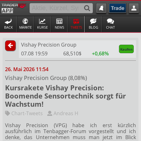
BACK
MÄRKTE
KURSE
NEWS
TWEETS
BLOG
CHAT
Vishay Precision Group
Kaufen
07.08 19:59
68,510$
+0,68%
26. Mai 2026 11:54
Vishay Precision Group (8,08%)
Kursrakete Vishay Precision:
Boomende Sensortechnik sorgt für
Wachstum!
Chart-Tweets
Andreas H
Vishay Precision (VPG) habe ich erst kürzlich
ausführlich im Tenbagger-Forum vorgestellt und ich
denke, das Unternehmen muss man jetzt im Blick