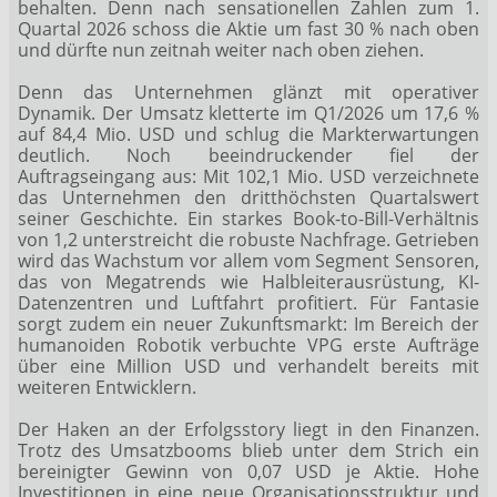
behalten. Denn nach sensationellen Zahlen zum 1.
Quartal 2026 schoss die Aktie um fast 30 % nach oben
und dürfte nun zeitnah weiter nach oben ziehen.
Denn das Unternehmen glänzt mit operativer
Dynamik. Der Umsatz kletterte im Q1/2026 um 17,6 %
auf 84,4 Mio. USD und schlug die Markterwartungen
deutlich. Noch beeindruckender fiel der
Auftragseingang aus: Mit 102,1 Mio. USD verzeichnete
das Unternehmen den dritthöchsten Quartalswert
seiner Geschichte. Ein starkes Book-to-Bill-Verhältnis
von 1,2 unterstreicht die robuste Nachfrage. Getrieben
wird das Wachstum vor allem vom Segment Sensoren,
das von Megatrends wie Halbleiterausrüstung, KI-
Datenzentren und Luftfahrt profitiert. Für Fantasie
sorgt zudem ein neuer Zukunftsmarkt: Im Bereich der
humanoiden Robotik verbuchte VPG erste Aufträge
über eine Million USD und verhandelt bereits mit
weiteren Entwicklern.
Der Haken an der Erfolgsstory liegt in den Finanzen.
Trotz des Umsatzbooms blieb unter dem Strich ein
bereinigter Gewinn von 0,07 USD je Aktie. Hohe
Investitionen in eine neue Organisationsstruktur und