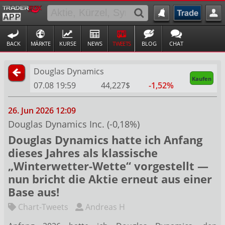
BACK
MÄRKTE
KURSE
NEWS
TWEETS
BLOG
CHAT
Douglas Dynamics
Kaufen
07.08 19:59
44,227$
-1,52%
26. Jun 2026 12:09
Douglas Dynamics Inc. (-0,18%)
Douglas Dynamics hatte ich Anfang
dieses Jahres als klassische
„Winterwetter-Wette“ vorgestellt —
nun bricht die Aktie erneut aus einer
Base aus!
Chart-Tweets
Andreas H