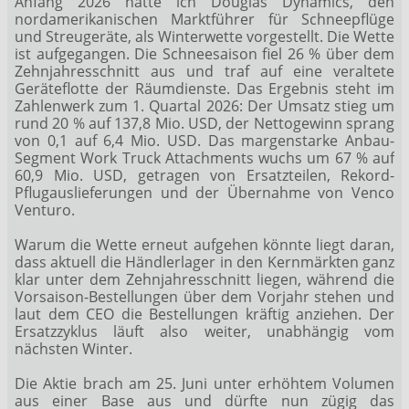
Anfang 2026 hatte ich Douglas Dynamics, den
nordamerikanischen Marktführer für Schneepflüge
und Streugeräte, als Winterwette vorgestellt. Die Wette
ist aufgegangen. Die Schneesaison fiel 26 % über dem
Zehnjahresschnitt aus und traf auf eine veraltete
Geräteflotte der Räumdienste. Das Ergebnis steht im
Zahlenwerk zum 1. Quartal 2026: Der Umsatz stieg um
rund 20 % auf 137,8 Mio. USD, der Nettogewinn sprang
von 0,1 auf 6,4 Mio. USD. Das margenstarke Anbau-
Segment Work Truck Attachments wuchs um 67 % auf
60,9 Mio. USD, getragen von Ersatzteilen, Rekord-
Pflugauslieferungen und der Übernahme von Venco
Venturo.
Warum die Wette erneut aufgehen könnte liegt daran,
dass aktuell die Händlerlager in den Kernmärkten ganz
klar unter dem Zehnjahresschnitt liegen, während die
Vorsaison-Bestellungen über dem Vorjahr stehen und
laut dem CEO die Bestellungen kräftig anziehen. Der
Ersatzzyklus läuft also weiter, unabhängig vom
nächsten Winter.
Die Aktie brach am 25. Juni unter erhöhtem Volumen
aus einer Base aus und dürfte nun zügig das