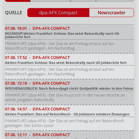
QUELLE
dpa-AFX Compact
Newscrawler
07.08.
18:01
-
DPA-AFX COMPACT
ROUNDUP/Aktien Frankfurt Schluss: Dax setzt Rekordrally nach US-
Jobbericht fort
FRANKFURT (dpa-AFX) - Der Dax ist am Freitag erneut auf ein
Rekordhoch gestiegen. Am Nachmittag
07.08.
17:52
-
DPA-AFX COMPACT
Aktien Frankfurt Schluss: Dax setzt Rekordrally nach US-Jobbericht fort
FRANKFURT (dpa-AFX) - Der Dax ist am Freitag erneut auf ein
Rekordhoch gestiegen. Am Nachmittag
07.08.
15:19
-
DPA-AFX COMPACT
WOCHENAUSBLICK: Nach Rekordjagd rückt Geldpolitik wieder in den Fokus
FRANKFURT (dpa-AFX) - Der Dax muss sich in der neuen Woche an
seiner jüngsten Rekordrally
07.08.
14:57
-
DPA-AFX COMPACT
Aktien Frankfurt: Dax auf Rekordhoch - US-Jobdaten mindern Zinssorgen
FRANKFURT (dpa-AFX) - Der Dax ist am Freitag auf ein Rekordhoch
gestiegen. Der schon zuvor
07.08.
12:11
-
DPA-AFX COMPACT