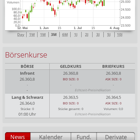
Day
1W
1M
3M
6M
1J
2J
3J
5J
10J
Börsenkurse
BÖRSE
GELDKURS
BRIEFKURS
Infront
26.360,8
26.360,8
26.360,8
BID SIZE: 0
ASK SIZE: 0
-
-
-
-
Echtzeit-Preisindikation
Lang & Schwarz
26.363,5
26.364,5
26.364,0
BID SIZE: 0
ASK SIZE: 0
Stücke: 0
Stücke gesamt: 0
Volumen: 0,0
01:00 Uhr
Echtzeit-Preisindikation
News
Kalender
Fund.
Derivate