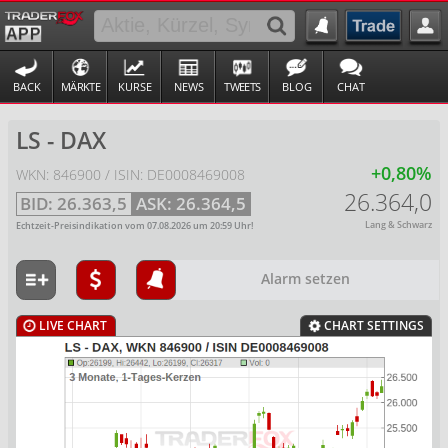
BACK
MÄRKTE
KURSE
NEWS
TWEETS
BLOG
CHAT
LS - DAX
+0,80%
WKN: 846900 / ISIN: DE0008469008
26.364,0
BID:
26.363,5
ASK:
26.364,5
Lang & Schwarz
Echtzeit-Preisindikation vom
07.08.2026
um
20:59
Uhr!
Alarm setzen
LIVE CHART
CHART SETTINGS