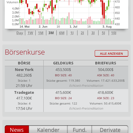
Day
1W
1M
3M
6M
1J
2J
3J
5J
10J
Börsenkurse
ALLE ANZEIGEN
BÖRSE
GELDKURS
BRIEFKURS
New York
453,500$
504,000$
482,260$
BID SIZE: 40
ASK SIZE: 40
Stücke: 1
Stücke gesamt: 119.380
Volumen: 17.421.633,200$
21:59 Uhr
Echtzeit-Preisindikation
Tradegate
415,600€
418,600€
417,100€
BID SIZE: 24
ASK SIZE: 23
Stücke: 4
Stücke gesamt: 122
Volumen: 50.415,400€
17:54 Uhr
Echtzeit-Preisindikation
News
Kalender
Fund.
Derivate