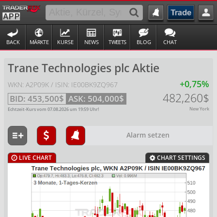
BACK
MÄRKTE
KURSE
NEWS
TWEETS
BLOG
CHAT
Trane Technologies plc Aktie
+0,75%
WKN: A2P09K / ISIN: IE00BK9ZQ967
482,260$
BID:
453,500$
ASK:
504,000$
New York
Echtzeit-Kurs vom
07.08.2026
um
19:59
Uhr!
Alarm setzen
LIVE CHART
CHART SETTINGS