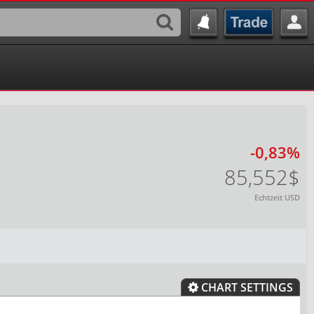
-0,83%
85,552$
Echtzeit USD
CHART SETTINGS