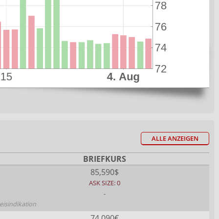
ALLE ANZEIGEN
BRIEFKURS
85,590$
ASK SIZE: 0
-
eisindikation
74,090€