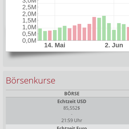
Börsenkurse
BÖRSE
Echtzeit USD
85,552$
-
21:59 Uhr
Echtzeit Euro