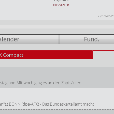
BID SIZE: 0
-
Echtzeit-Pr
alender
Fund.
X Compact
stag und Mittwoch ging es an den Zapfsäulen
zen").) BONN (dpa-AFX) - Das Bundeskartellamt macht