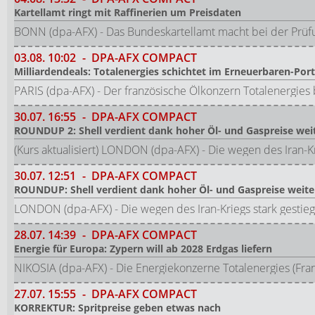
Kartellamt ringt mit Raffinerien um Preisdaten
BONN (dpa-AFX) - Das Bundeskartellamt macht bei der Prüfun
03.08.
10:02
-
DPA-AFX COMPACT
Milliardendeals: Totalenergies schichtet im Erneuerbaren-Por
PARIS (dpa-AFX) - Der französische Ölkonzern Totalenergies 
30.07.
16:55
-
DPA-AFX COMPACT
ROUNDUP 2: Shell verdient dank hoher Öl- und Gaspreise wei
(Kurs aktualisiert) LONDON (dpa-AFX) - Die wegen des Iran-K
30.07.
12:51
-
DPA-AFX COMPACT
ROUNDUP: Shell verdient dank hoher Öl- und Gaspreise weite
LONDON (dpa-AFX) - Die wegen des Iran-Kriegs stark gestie
28.07.
14:39
-
DPA-AFX COMPACT
Energie für Europa: Zypern will ab 2028 Erdgas liefern
NIKOSIA (dpa-AFX) - Die Energiekonzerne Totalenergies (Fran
27.07.
15:55
-
DPA-AFX COMPACT
KORREKTUR: Spritpreise geben etwas nach