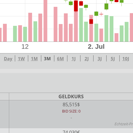
Day
1W
1M
3M
6M
1J
2J
3J
5J
10J
GELDKURS
85,515$
BID SIZE: 0
-
Echtzeit-Pr
74,030€