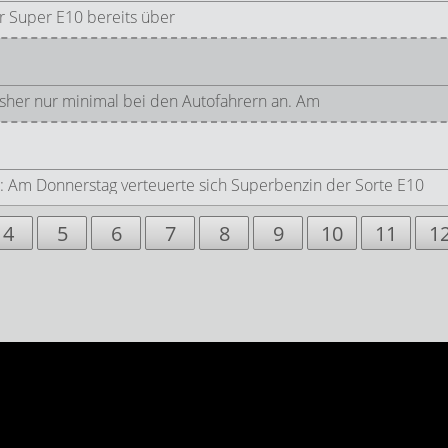
für Super E10 bereits über
her nur minimal bei den Autofahrern an. Am
: Am Donnerstag verteuerte sich Superbenzin der Sorte E10
4
5
6
7
8
9
10
11
1