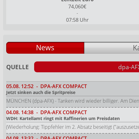
74,060€
-
07:58 Uhr
News
K
QUELLE
dpa-AF
05.08.
12:52
-
DPA-AFX COMPACT
Jetzt sinken auch die Spritpreise
MÜNCHEN (dpa-AFX) - Tanken wird wieder billiger. Am Dien
04.08.
14:38
-
DPA-AFX COMPACT
WDH: Kartellamt ringt mit Raffinerien um Preisdaten
(Wiederholung: Tippfehler im 2. Absatz beseitigt ("auszuset
04.08.
13:32
-
DPA-AFX COMPACT