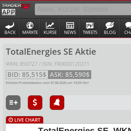
BACK
MÄRKTE
KURSE
NEWS
TWEETS
BLOG
CH
TotalEnergies SE Aktie
WKN: 850727 / ISIN: FR0000120271
BID:
85,515$
ASK:
85,590$
Echtzeit-Preisindikation vom
07.08.2026
um
19:59
Uhr!
LIVE CHART