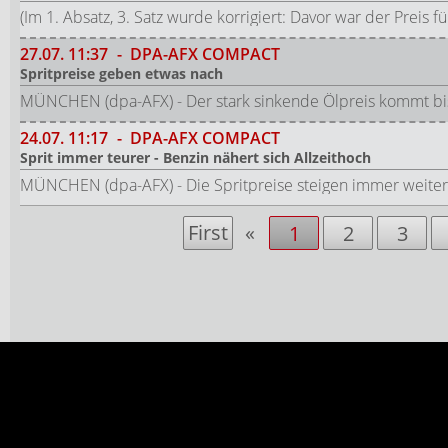
(Im 1. Absatz, 3. Satz wurde korrigiert: Davor war der Preis 
27.07.
11:37
-
DPA-AFX COMPACT
Spritpreise geben etwas nach
MÜNCHEN (dpa-AFX) - Der stark sinkende Ölpreis kommt bis
24.07.
11:17
-
DPA-AFX COMPACT
Sprit immer teurer - Benzin nähert sich Allzeithoch
MÜNCHEN (dpa-AFX) - Die Spritpreise steigen immer weiter
First
«
1
2
3