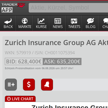
BACK
MÄRKTE
KURSE
NEWS
TWEETS
BLOG
CH
Zurich Insurance Group AG Ak
WKN: 579919 / ISIN: CH0011075394
BID:
628,400€
ASK:
635,200€
Echtzeit-Preisindikation vom
06.08.2026
um
20:57
Uhr!
LIVE CHART