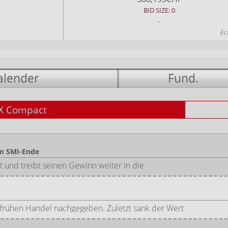
BID SIZE: 0
-
Ec
alender
Fund.
X Compact
am SMI-Ende
 und treibt seinen Gewinn weiter in die
 frühen Handel nachgegeben. Zuletzt sank der Wert