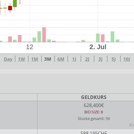
Day
1W
1M
3M
6M
1J
2J
3J
5J
10J
GELDKURS
628,400€
BID SIZE: 8
Stücke gesamt: 59
Ec
588,195CHF