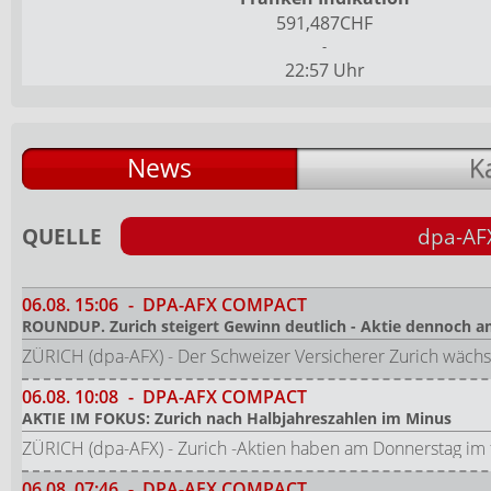
591,487CHF
-
22:57 Uhr
News
K
QUELLE
dpa-AF
06.08.
15:06
-
DPA-AFX COMPACT
ROUNDUP. Zurich steigert Gewinn deutlich - Aktie dennoch 
ZÜRICH (dpa-AFX) - Der Schweizer Versicherer Zurich wächst
06.08.
10:08
-
DPA-AFX COMPACT
AKTIE IM FOKUS: Zurich nach Halbjahreszahlen im Minus
ZÜRICH (dpa-AFX) - Zurich -Aktien haben am Donnerstag im
06.08.
07:46
-
DPA-AFX COMPACT