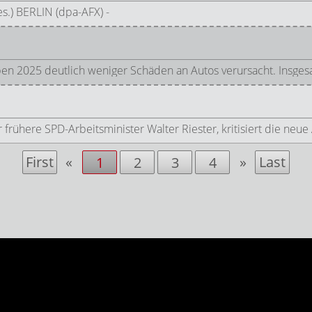
es.) BERLIN (dpa-AFX) -
en 2025 deutlich weniger Schäden an Autos verursacht. Insge
rühere SPD-Arbeitsminister Walter Riester, kritisiert die neue
First
«
»
Last
1
2
3
4