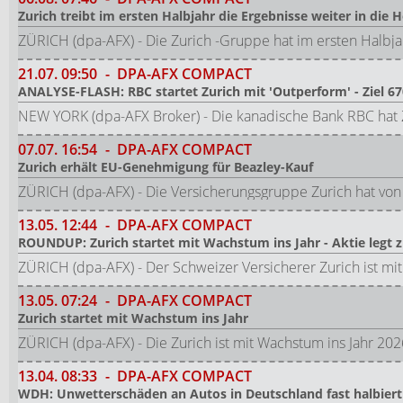
Zurich treibt im ersten Halbjahr die Ergebnisse weiter in die 
ZÜRICH (dpa-AFX) - Die Zurich -Gruppe hat im ersten Halbj
21.07.
09:50
-
DPA-AFX COMPACT
ANALYSE-FLASH: RBC startet Zurich mit 'Outperform' - Ziel 6
NEW YORK (dpa-AFX Broker) - Die kanadische Bank RBC hat 
07.07.
16:54
-
DPA-AFX COMPACT
Zurich erhält EU-Genehmigung für Beazley-Kauf
ZÜRICH (dpa-AFX) - Die Versicherungsgruppe Zurich hat vo
13.05.
12:44
-
DPA-AFX COMPACT
ROUNDUP: Zurich startet mit Wachstum ins Jahr - Aktie legt 
ZÜRICH (dpa-AFX) - Der Schweizer Versicherer Zurich ist mit
13.05.
07:24
-
DPA-AFX COMPACT
Zurich startet mit Wachstum ins Jahr
ZÜRICH (dpa-AFX) - Die Zurich ist mit Wachstum ins Jahr 2026
13.04.
08:33
-
DPA-AFX COMPACT
WDH: Unwetterschäden an Autos in Deutschland fast halbiert