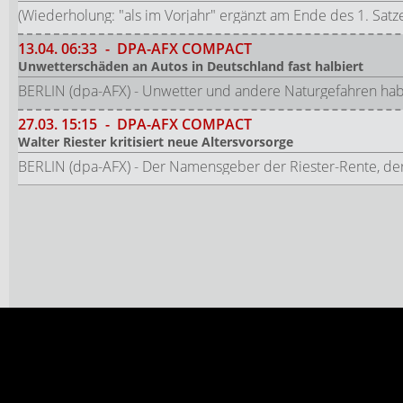
(Wiederholung: "als im Vorjahr" ergänzt am Ende des 1. Satz
13.04.
06:33
-
DPA-AFX COMPACT
Unwetterschäden an Autos in Deutschland fast halbiert
BERLIN (dpa-AFX) - Unwetter und andere Naturgefahren hab
27.03.
15:15
-
DPA-AFX COMPACT
Walter Riester kritisiert neue Altersvorsorge
BERLIN (dpa-AFX) - Der Namensgeber der Riester-Rente, der f