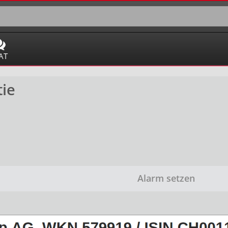
AT
tie
Alarm setzen