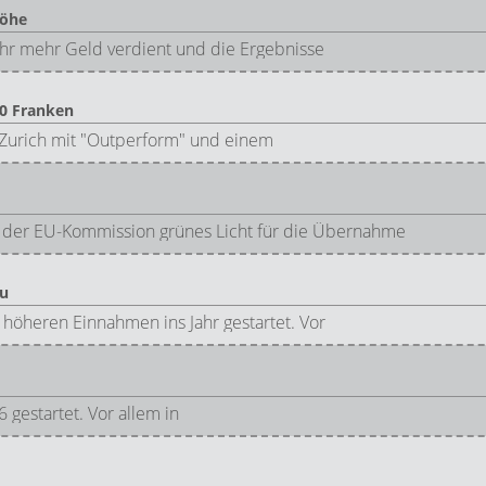
Höhe
ahr mehr Geld verdient und die Ergebnisse
70 Franken
Zurich mit "Outperform" und einem
n der EU-Kommission grünes Licht für die Übernahme
zu
 höheren Einnahmen ins Jahr gestartet. Vor
 gestartet. Vor allem in