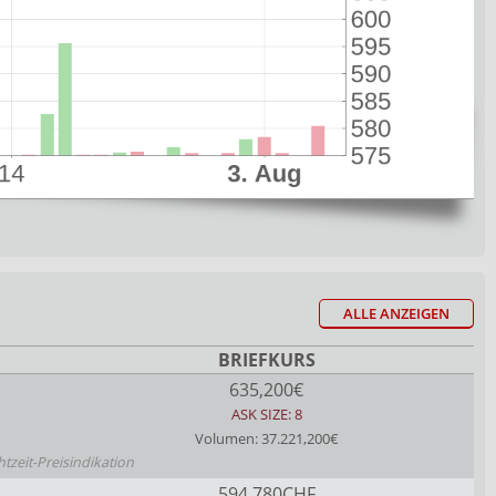
ALLE ANZEIGEN
BRIEFKURS
635,200€
ASK SIZE: 8
Volumen: 37.221,200€
htzeit-Preisindikation
594,780CHF