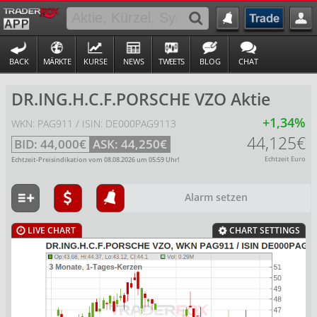
BACK
MÄRKTE
KURSE
NEWS
TWEETS
BLOG
CHAT
DR.ING.H.C.F.PORSCHE VZO Aktie
+1,34%
WKN: PAG911 / ISIN: DE000PAG9113
44,125€
BID:
44,000€
ASK:
44,250€
Echtzeit Euro
Echtzeit-Preisindikation vom
08.08.2026
um
05:59
Uhr!
Alarm setzen
LIVE CHART
CHART SETTINGS