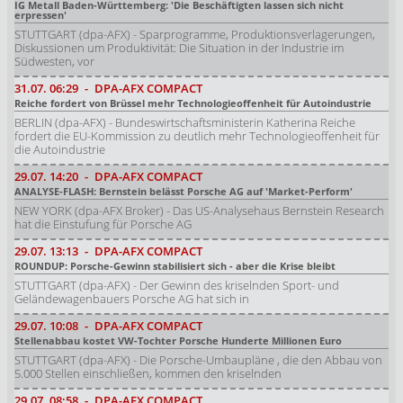
IG Metall Baden-Württemberg: 'Die Beschäftigten lassen sich nicht
erpressen'
STUTTGART (dpa-AFX) - Sparprogramme, Produktionsverlagerungen,
Diskussionen um Produktivität: Die Situation in der Industrie im
Südwesten, vor
31.07.
06:29
-
DPA-AFX COMPACT
Reiche fordert von Brüssel mehr Technologieoffenheit für Autoindustrie
BERLIN (dpa-AFX) - Bundeswirtschaftsministerin Katherina Reiche
fordert die EU-Kommission zu deutlich mehr Technologieoffenheit für
die Autoindustrie
29.07.
14:20
-
DPA-AFX COMPACT
ANALYSE-FLASH: Bernstein belässt Porsche AG auf 'Market-Perform'
NEW YORK (dpa-AFX Broker) - Das US-Analysehaus Bernstein Research
hat die Einstufung für Porsche AG
29.07.
13:13
-
DPA-AFX COMPACT
ROUNDUP: Porsche-Gewinn stabilisiert sich - aber die Krise bleibt
STUTTGART (dpa-AFX) - Der Gewinn des kriselnden Sport- und
Geländewagenbauers Porsche AG hat sich in
29.07.
10:08
-
DPA-AFX COMPACT
Stellenabbau kostet VW-Tochter Porsche Hunderte Millionen Euro
STUTTGART (dpa-AFX) - Die Porsche-Umbaupläne , die den Abbau von
5.000 Stellen einschließen, kommen den kriselnden
29.07.
08:58
-
DPA-AFX COMPACT