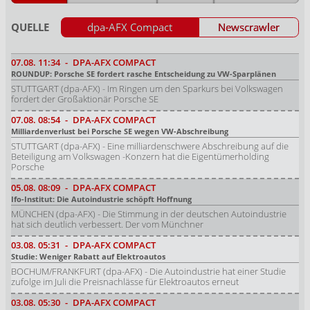
QUELLE
dpa-AFX Compact
Newscrawler
07.08.
11:34
-
DPA-AFX COMPACT
ROUNDUP: Porsche SE fordert rasche Entscheidung zu VW-Sparplänen
STUTTGART (dpa-AFX) - Im Ringen um den Sparkurs bei Volkswagen
fordert der Großaktionär Porsche SE
07.08.
08:54
-
DPA-AFX COMPACT
Milliardenverlust bei Porsche SE wegen VW-Abschreibung
STUTTGART (dpa-AFX) - Eine milliardenschwere Abschreibung auf die
Beteiligung am Volkswagen -Konzern hat die Eigentümerholding
Porsche
05.08.
08:09
-
DPA-AFX COMPACT
Ifo-Institut: Die Autoindustrie schöpft Hoffnung
MÜNCHEN (dpa-AFX) - Die Stimmung in der deutschen Autoindustrie
hat sich deutlich verbessert. Der vom Münchner
03.08.
05:31
-
DPA-AFX COMPACT
Studie: Weniger Rabatt auf Elektroautos
BOCHUM/FRANKFURT (dpa-AFX) - Die Autoindustrie hat einer Studie
zufolge im Juli die Preisnachlässe für Elektroautos erneut
03.08.
05:30
-
DPA-AFX COMPACT