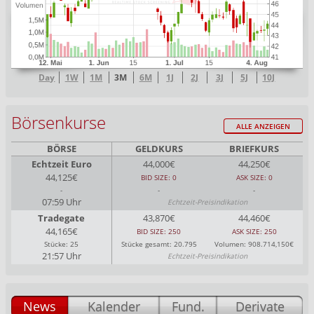
Day
1W
1M
3M
6M
1J
2J
3J
5J
10J
Börsenkurse
ALLE ANZEIGEN
BÖRSE
GELDKURS
BRIEFKURS
Echtzeit Euro
44,000€
44,250€
44,125€
BID SIZE: 0
ASK SIZE: 0
-
-
-
07:59 Uhr
Echtzeit-Preisindikation
Tradegate
43,870€
44,460€
44,165€
BID SIZE: 250
ASK SIZE: 250
Stücke: 25
Stücke gesamt: 20.795
Volumen: 908.714,150€
21:57 Uhr
Echtzeit-Preisindikation
News
Kalender
Fund.
Derivate