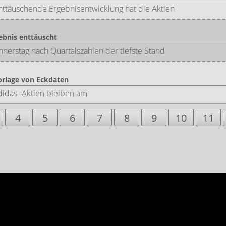
enttäuschende Ergebnisentwicklung hat die Aktien
ebnis enttäuscht
erstag nach Quartalszahlen der tiefste Stand
orlage von Eckdaten
didas -Aktien bleiben am
4
5
6
7
8
9
10
11