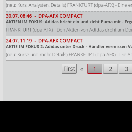
(neu: Kurs, Analysten, Details) FRANKFURT (dpa-AFX) - Eine 
30.07.
08:46
-
DPA-AFX COMPACT
AKTIEN IM FOKUS: Adidas bricht ein und zieht Puma mit - Erg
FRANKFURT (dpa-AFX) - Den Aktien von Adidas droht am Donn
24.07.
11:19
-
DPA-AFX COMPACT
AKTIE IM FOKUS 2: Adidas unter Druck - Händler vermissen V
(neu: Kurse und mehr Details) FRANKFURT (dpa-AFX) - Die A
First
«
1
2
3