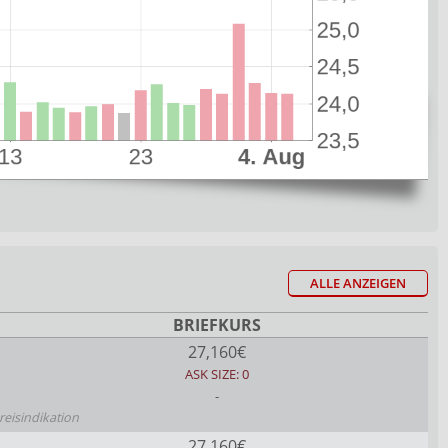
ALLE ANZEIGEN
BRIEFKURS
27,160€
ASK SIZE: 0
-
reisindikation
27,160€