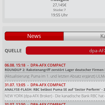
27,145€
Stücke: 7
19:55 Uhr
News
K
QUELLE
dpa-AF
06.08.
15:18
-
DPA-AFX COMPACT
ROUNDUP 2: Raketenangriff zerstört Lager deutscher Firmen 
(Aktualisierung: Puma im 1. und letzten Absatz ergänzt)
31.07.
13:05
-
DPA-AFX COMPACT
ANALYSE-FLASH: RBC belässt Puma SE auf 'Sector Perform' - Z
NEW YORK (dpa-AFX Broker) - Die kanadische Bank RBC hat d
31.07.
12:50
-
DPA-AFX COMPACT