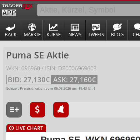
BACK
MÄRKTE
KURSE
NEWS
TWEETS
BLOG
CH
Puma SE Aktie
WKN: 696960 / ISIN: DE0006969603
BID:
27,130€
ASK:
27,160€
Echtzeit-Preisindikation vom
06.08.2026
um
19:43
Uhr!
LIVE CHART