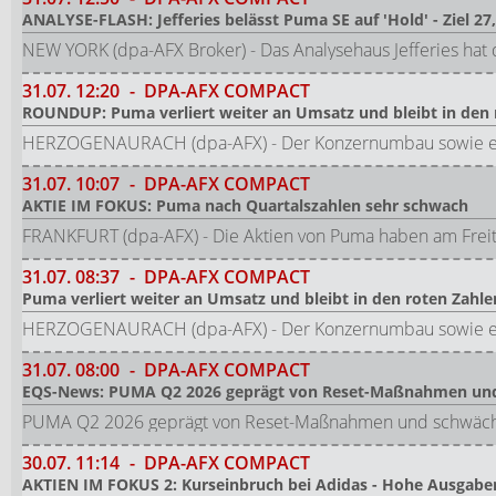
ANALYSE-FLASH: Jefferies belässt Puma SE auf 'Hold' - Ziel 27
NEW YORK (dpa-AFX Broker) - Das Analysehaus Jefferies hat 
31.07.
12:20
-
DPA-AFX COMPACT
ROUNDUP: Puma verliert weiter an Umsatz und bleibt in den 
HERZOGENAURACH (dpa-AFX) - Der Konzernumbau sowie ein
31.07.
10:07
-
DPA-AFX COMPACT
AKTIE IM FOKUS: Puma nach Quartalszahlen sehr schwach
FRANKFURT (dpa-AFX) - Die Aktien von Puma haben am Freita
31.07.
08:37
-
DPA-AFX COMPACT
Puma verliert weiter an Umsatz und bleibt in den roten Zahle
HERZOGENAURACH (dpa-AFX) - Der Konzernumbau sowie ein
31.07.
08:00
-
DPA-AFX COMPACT
EQS-News: PUMA Q2 2026 geprägt von Reset-Maßnahmen und sch
PUMA Q2 2026 geprägt von Reset-Maßnahmen und schwächerer
30.07.
11:14
-
DPA-AFX COMPACT
AKTIEN IM FOKUS 2: Kurseinbruch bei Adidas - Hohe Ausgabe