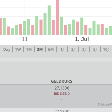
Day
1W
1M
3M
6M
1J
2J
3J
5J
10J
GELDKURS
27,130€
BID SIZE: 0
-
Echtzeit-P
27,130€