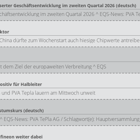
erter Geschäftsentwicklung im zweiten Quartal 2026 (deutsch)
chäftsentwicklung im zweiten Quartal 2026 ^ EQS-News: PVA Te
ktor
hina dürfte zum Wochenstart auch hiesige Chipwerte antreibe
t dem Ziel der europaweiten Verbreitung ^ EQS
itiv für Halbleiter
 und PVA Tepla lauern am Mittwoch unweit
stumskurs (deutsch)
^ EQS-News: PVA TePla AG / Schlagwort(e): Hauptversammlung
fineon weiter dabei