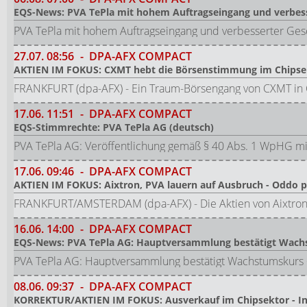
EQS-News: PVA TePla mit hohem Auftragseingang und verbess
PVA TePla mit hohem Auftragseingang und verbesserter Ges
27.07.
08:56
-
DPA-AFX COMPACT
AKTIEN IM FOKUS: CXMT hebt die Börsenstimmung im Chipse
FRANKFURT (dpa-AFX) - Ein Traum-Börsengang von CXMT in C
17.06.
11:51
-
DPA-AFX COMPACT
EQS-Stimmrechte: PVA TePla AG (deutsch)
PVA TePla AG: Veröffentlichung gemäß § 40 Abs. 1 WpHG mi
17.06.
09:46
-
DPA-AFX COMPACT
AKTIEN IM FOKUS: Aixtron, PVA lauern auf Ausbruch - Oddo pos
FRANKFURT/AMSTERDAM (dpa-AFX) - Die Aktien von Aixtron
16.06.
14:00
-
DPA-AFX COMPACT
EQS-News: PVA TePla AG: Hauptversammlung bestätigt Wach
PVA TePla AG: Hauptversammlung bestätigt Wachstumskurs 
08.06.
09:37
-
DPA-AFX COMPACT
KORREKTUR/AKTIEN IM FOKUS: Ausverkauf im Chipsektor - In