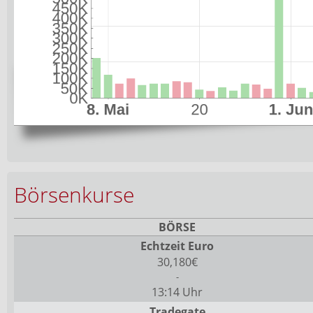
Börsenkurse
BÖRSE
Echtzeit Euro
30,180€
-
13:14 Uhr
Tradegate