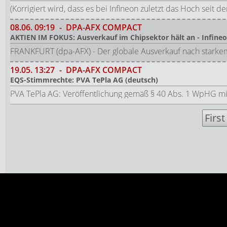
(Korrigiert wird, dass es bei Infineon zuletzt das Hoch seit d
08.06.
09:19
-
DPA-AFX COMPACT
AKTIEN IM FOKUS: Ausverkauf im Chipsektor hält an - Infineo
FRANKFURT (dpa-AFX) - Der globale Ausverkauf nach starkem
19.05.
13:27
-
DPA-AFX COMPACT
EQS-Stimmrechte: PVA TePla AG (deutsch)
PVA TePla AG: Veröffentlichung gemäß § 40 Abs. 1 WpHG mi
First