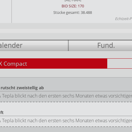
BID SIZE: 170
Stücke gesamt: 38.488
Echtzeit-P
alender
Fund.
X Compact
utscht zweistellig ab
pla blickt nach den ersten sechs Monaten etwas vorsichtige
ft
pla blickt nach den ersten sechs Monaten etwas vorsichtige