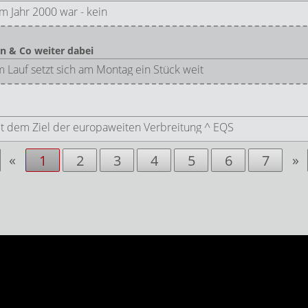
em Jahr 2000 war - kein
n & Co weiter dabei
 Lauf setzt sich am Montag ein Stück weit
t dem Ziel der europaweiten Verbreitung ^ EQS
«
»
1
2
3
4
5
6
7