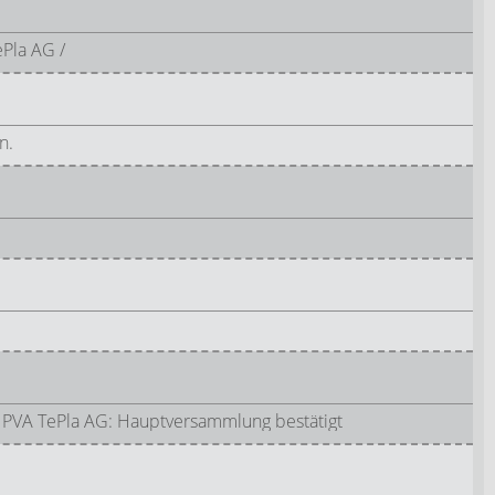
Pla AG /
n.
 PVA TePla AG: Hauptversammlung bestätigt