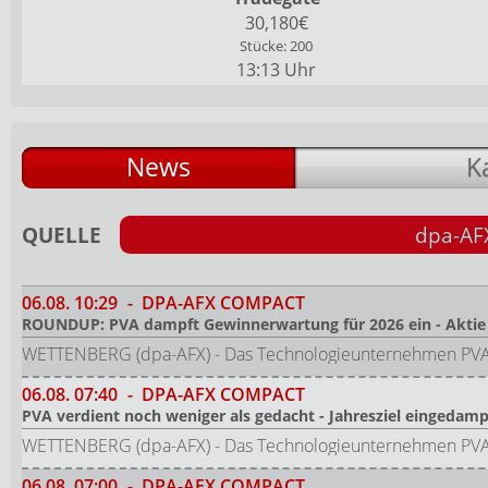
30,180€
Stücke: 200
13:13 Uhr
News
K
QUELLE
dpa-AF
06.08.
10:29
-
DPA-AFX COMPACT
ROUNDUP: PVA dampft Gewinnerwartung für 2026 ein - Aktie r
WETTENBERG (dpa-AFX) - Das Technologieunternehmen PVA Te
06.08.
07:40
-
DPA-AFX COMPACT
PVA verdient noch weniger als gedacht - Jahresziel eingedamp
WETTENBERG (dpa-AFX) - Das Technologieunternehmen PVA Te
06.08.
07:00
-
DPA-AFX COMPACT