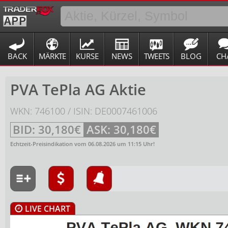
BACK
MÄRKTE
KURSE
NEWS
TWEETS
BLOG
CH
PVA TePla AG Aktie
WKN: 746100 / ISIN: DE0007461006
BID:
30,180€
ASK:
30,180€
Echtzeit-Preisindikation vom
06.08.2026
um
11:15
Uhr!
LIVE CHART