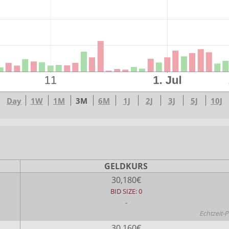
Day
1W
1M
3M
6M
1J
2J
3J
5J
10J
GELDKURS
30,180€
BID SIZE: 0
-
Echtzeit-P
30,160€