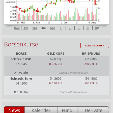
Day
1W
1M
3M
6M
1J
2J
3J
5J
10J
Börsenkurse
ALLE ANZEIGEN
BÖRSE
GELDKURS
BRIEFKURS
Echtzeit USD
62,878$
62,990$
62,934$
BID SIZE: 0
ASK SIZE: 0
-
-
-
21:59 Uhr
Echtzeit-Preisindikation
Echtzeit Euro
54,360€
54,480€
54,420€
BID SIZE: 0
ASK SIZE: 0
-
-
-
07:58 Uhr
Echtzeit-Preisindikation
News
Kalender
Fund.
Derivate