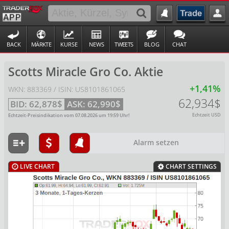
BACK
MÄRKTE
KURSE
NEWS
TWEETS
BLOG
CHAT
Scotts Miracle Gro Co. Aktie
+1,41%
WKN: 883369 / ISIN: US8101861065
62,934$
BID:
62,878$
ASK:
62,990$
Echtzeit USD
Echtzeit-Preisindikation vom
07.08.2026
um
19:59
Uhr!
Alarm setzen
LIVE CHART
CHART SETTINGS