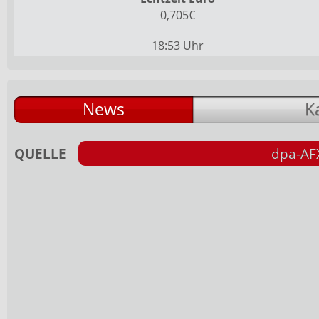
0,705€
-
18:53 Uhr
News
K
QUELLE
dpa-AF