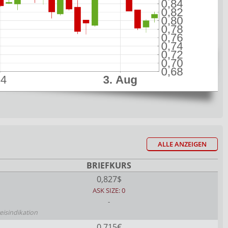
ALLE ANZEIGEN
BRIEFKURS
0,827$
ASK SIZE: 0
-
eisindikation
0,715€