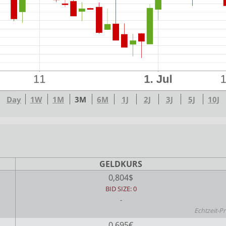
Day
1W
1M
3M
6M
1J
2J
3J
5J
10J
GELDKURS
0,804$
BID SIZE: 0
-
Echtzeit-Pr
0,695€