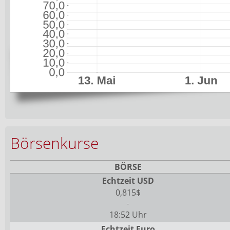
Börsenkurse
BÖRSE
Echtzeit USD
0,815$
-
18:52 Uhr
Echtzeit Euro