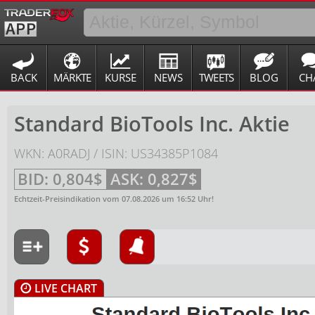
BACK
MÄRKTE
KURSE
NEWS
TWEETS
BLOG
CH
Standard BioTools Inc. Aktie
WKN: A0RADJ / ISIN: US34385P1084
BID:
0,804$
ASK:
0,827$
Echtzeit-Preisindikation vom
07.08.2026
um
16:52
Uhr!
LIVE CHART