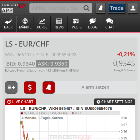
BACK
MÄRKTE
KURSE
NEWS
TWEETS
BLOG
CHAT
LS - EUR/CHF
-0,21%
WKN: 965407 / ISIN: EU0009654078
0,9345
BID:
0,9340
ASK:
0,9350
Lang & Schwarz
Echtzeit-Preisindikation vom
19.11.2024
um
11:05
Uhr!
Alarm setzen
LIVE CHART
CHART SETTINGS