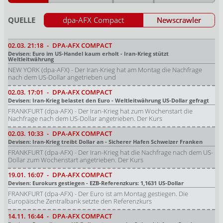
QUELLE
dpa-AFX Compact
Newscrawler
02.03.
21:18
-
DPA-AFX COMPACT
Devisen: Euro im US-Handel kaum erholt - Iran-Krieg stützt
Weltleitwährung
NEW YORK (dpa-AFX) - Der Iran-Krieg hat am Montag die Nachfrage
nach dem US-Dollar angetrieben und
02.03.
17:01
-
DPA-AFX COMPACT
Devisen: Iran-Krieg belastet den Euro - Weltleitwährung US-Dollar gefragt
FRANKFURT (dpa-AFX) - Der Iran-Krieg hat zum Wochenstart die
Nachfrage nach dem US-Dollar angetrieben. Der Kurs
02.03.
10:33
-
DPA-AFX COMPACT
Devisen: Iran-Krieg treibt Dollar an - Sicherer Hafen Schweizer Franken
FRANKFURT (dpa-AFX) - Der Iran-Krieg hat die Nachfrage nach dem US-
Dollar zum Wochenstart angetrieben. Der Kurs
19.01.
16:07
-
DPA-AFX COMPACT
Devisen: Eurokurs gestiegen - EZB-Referenzkurs: 1,1631 US-Dollar
FRANKFURT (dpa-AFX) - Der Euro ist am Montag gestiegen. Die
Europäische Zentralbank setzte den Referenzkurs
14.11.
16:44
-
DPA-AFX COMPACT