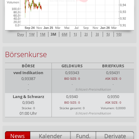
Day
1W
1M
3M
6M
1J
2J
3J
5J
10J
Börsenkurse
BÖRSE
GELDKURS
BRIEFKURS
vwd Indikation
0,93343
0,93431
0,93387
BID SIZE: 0
ASK SIZE: 0
-
-
-
-
Echtzeit-Preisindikation
Lang & Schwarz
0,9340
0,9350
0,9345
BID SIZE: 0
ASK SIZE: 0
Stücke: 0
Stücke gesamt: 0
Volumen: 0,0000
01:00 Uhr
Echtzeit-Preisindikation
News
Kalender
Fund.
Derivate