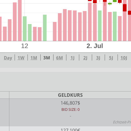
Day
1W
1M
3M
6M
1J
2J
3J
5J
10J
GELDKURS
146,807$
BID SIZE: 0
-
Echtzeit-P
127,100€