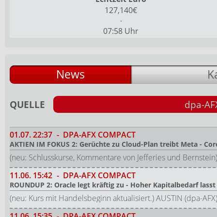
127,140€
-
07:58 Uhr
News
K
QUELLE
dpa-AF
01.07.
22:37
-
DPA-AFX COMPACT
AKTIEN IM FOKUS 2: Gerüchte zu Cloud-Plan treibt Meta - Co
(neu: Schlusskurse, Kommentare von Jefferies und Bernstei
11.06.
15:42
-
DPA-AFX COMPACT
ROUNDUP 2: Oracle legt kräftig zu - Hoher Kapitalbedarf lass
(neu: Kurs mit Handelsbeginn aktualisiert.) AUSTIN (dpa-AF
11.06.
15:35
-
DPA-AFX COMPACT