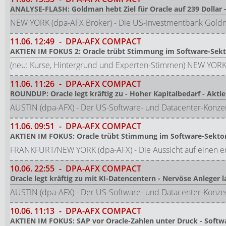
ANALYSE-FLASH: Goldman hebt Ziel für Oracle auf 239 Dollar -
NEW YORK (dpa-AFX Broker) - Die US-Investmentbank Goldma
11.06.
12:49
-
DPA-AFX COMPACT
AKTIEN IM FOKUS 2: Oracle trübt Stimmung im Software-Sekt
(neu: Kurse, Hintergrund und Experten-Stimmen) NEW YORK/F
11.06.
11:26
-
DPA-AFX COMPACT
ROUNDUP: Oracle legt kräftig zu - Hoher Kapitalbedarf - Aktie
AUSTIN (dpa-AFX) - Der US-Software- und Datacenter-Konz
11.06.
09:51
-
DPA-AFX COMPACT
AKTIEN IM FOKUS: Oracle trübt Stimmung im Software-Sektor
FRANKFURT/NEW YORK (dpa-AFX) - Die Aussicht auf einen er
10.06.
22:55
-
DPA-AFX COMPACT
Oracle legt kräftig zu mit KI-Datencentern - Nervöse Anleger l
AUSTIN (dpa-AFX) - Der US-Software- und Datacenter-Konzer
10.06.
11:13
-
DPA-AFX COMPACT
AKTIEN IM FOKUS: SAP vor Oracle-Zahlen unter Druck - Soft