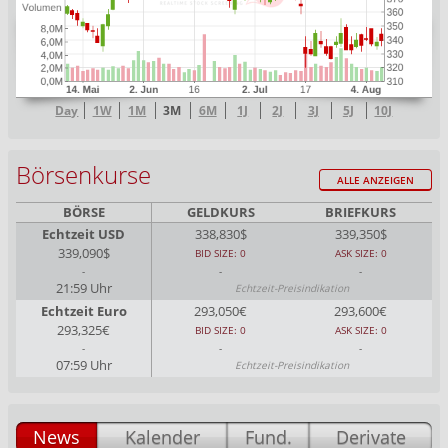
Day
1W
1M
3M
6M
1J
2J
3J
5J
10J
Börsenkurse
ALLE ANZEIGEN
BÖRSE
GELDKURS
BRIEFKURS
Echtzeit USD
338,830$
339,350$
339,090$
BID SIZE: 0
ASK SIZE: 0
-
-
-
21:59 Uhr
Echtzeit-Preisindikation
Echtzeit Euro
293,050€
293,600€
293,325€
BID SIZE: 0
ASK SIZE: 0
-
-
-
07:59 Uhr
Echtzeit-Preisindikation
News
Kalender
Fund.
Derivate