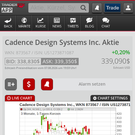
BACK
MÄRKTE
KURSE
NEWS
TWEETS
BLOG
CHAT
Cadence Design Systems Inc. Aktie
+0,20%
WKN: 873567 / ISIN: US1273871087
339,090$
BID:
338,830$
ASK:
339,350$
Echtzeit USD
Echtzeit-Preisindikation vom
07.08.2026
um
19:59
Uhr!
Alarm setzen
LIVE CHART
CHART SETTINGS