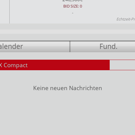
BID SIZE: 0
-
Echtzeit-P
alender
Fund.
X Compact
Keine neuen Nachrichten