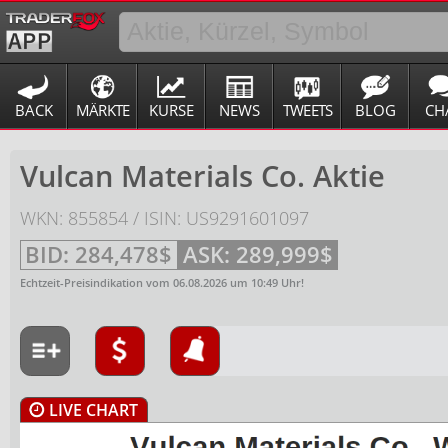
BACK
MÄRKTE
KURSE
NEWS
TWEETS
BLOG
CH
Vulcan Materials Co. Aktie
WKN: 855854 / ISIN: US9291601097
BID:
284,478$
ASK:
289,999$
Echtzeit-Preisindikation vom
06.08.2026
um
10:49
Uhr!
LIVE CHART