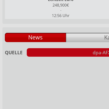
248,900€
-
12:56 Uhr
News
K
QUELLE
dpa-AF