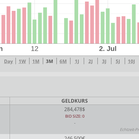
Day
1W
1M
3M
6M
1J
2J
3J
5J
10J
GELDKURS
284,478$
BID SIZE: 0
-
Echtzeit-P
246,500€