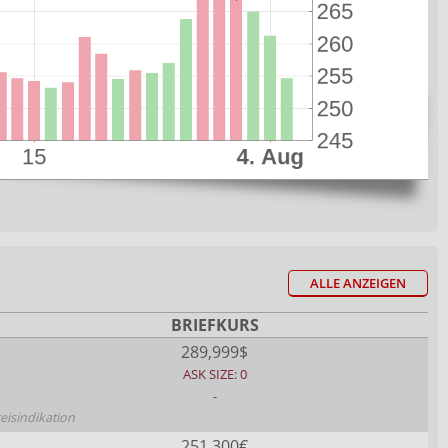
ALLE ANZEIGEN
BRIEFKURS
289,999$
ASK SIZE: 0
-
reisindikation
251,300€