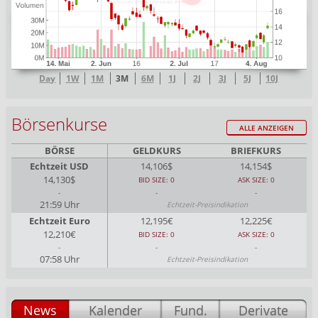
Day
1W
1M
3M
6M
1J
2J
3J
5J
10J
Börsenkurse
ALLE ANZEIGEN
BÖRSE
GELDKURS
BRIEFKURS
Echtzeit USD
14,106$
14,154$
14,130$
BID SIZE: 0
ASK SIZE: 0
-
-
-
21:59 Uhr
Echtzeit-Preisindikation
Echtzeit Euro
12,195€
12,225€
12,210€
BID SIZE: 0
ASK SIZE: 0
-
-
-
07:58 Uhr
Echtzeit-Preisindikation
News
Kalender
Fund.
Derivate