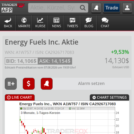
BACK
MÄRKTE
KURSE
NEWS
TWEETS
BLOG
CHAT
Energy Fuels Inc. Aktie
+9,53%
WKN: A1W757 / ISIN: CA2926717083
14,130$
BID:
14,106$
ASK:
14,154$
Echtzeit USD
Echtzeit-Preisindikation vom
07.08.2026
um
19:59
Uhr!
Alarm setzen
LIVE CHART
CHART SETTINGS