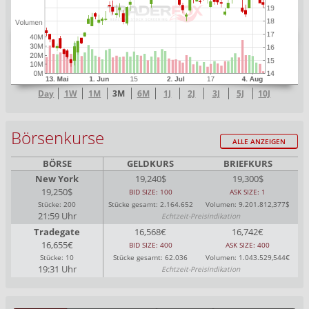
Day
1W
1M
3M
6M
1J
2J
3J
5J
10J
Börsenkurse
ALLE ANZEIGEN
BÖRSE
GELDKURS
BRIEFKURS
New York
19,240$
19,300$
19,250$
BID SIZE: 100
ASK SIZE: 1
Stücke: 200
Stücke gesamt: 2.164.652
Volumen: 9.201.812,377$
21:59 Uhr
Echtzeit-Preisindikation
Tradegate
16,568€
16,742€
16,655€
BID SIZE: 400
ASK SIZE: 400
Stücke: 10
Stücke gesamt: 62.036
Volumen: 1.043.529,544€
19:31 Uhr
Echtzeit-Preisindikation