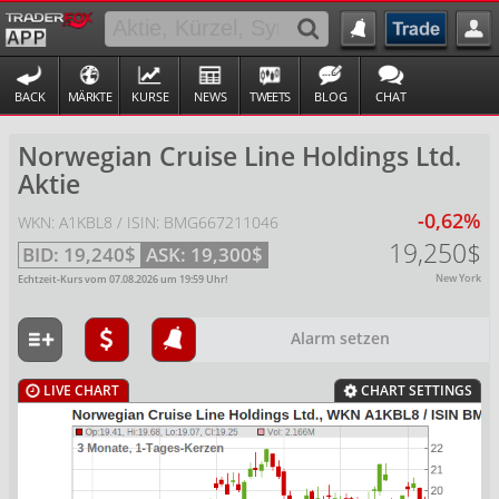
BACK
MÄRKTE
KURSE
NEWS
TWEETS
BLOG
CHAT
Norwegian Cruise Line Holdings Ltd.
Aktie
-0,62%
WKN: A1KBL8 / ISIN: BMG667211046
19,250$
BID:
19,240$
ASK:
19,300$
New York
Echtzeit-Kurs vom
07.08.2026
um
19:59
Uhr!
Alarm setzen
LIVE CHART
CHART SETTINGS