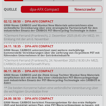
QUELLE
dpa-AFX Compact
Newscrawler
02.12.
08:50
-
DPA-AFX COMPACT
GNW-News: CARBIOS und Wankai New Materials unterzeichnen eine
verbindliche Vereinbarung über eine strategische Partnerschaft für den
industriellen Einsatz der CARBIOS PET-Biorecycling-Technologie in Asien
^Clermont-Ferrand (Frankreich), 2. Dezember 2025 (8:45 Uhr MEZ). Im
Einklang mit der am 6. November
24.11.
18:35
-
DPA-AFX COMPACT
GNW-News: CARBIOS unterzeichnet zwei weitere mehrjährige
kommerzielle Vereinbarungen über die Lieferung von recyceltem PET mit
führenden Unternehmen in der Getränkeindustrie
^Clermont-Ferrand (Frankreich), 24. November 2025 (18:30 Uhr MEZ).
CARBIOS (Euronext?Growth?Paris:
06.11.
08:35
-
DPA-AFX COMPACT
GNW-News: CARBIOS und die Zhink Group Tochter Wankai New Materials
verpflichten sich mit dem Bau einer chinesischen PET-Biorecyclinganlage
zum industriellen Einsatz der PET-Biorecycling-Technologie von CARBIOS in
Asien
^* Die beiden Konzerne haben eine verbindliche Vereinbarung über
die wichtigsten Grundsätze ihrer
24.09.
08:50
-
DPA-AFX COMPACT
GNW-News: CARBIOS berichtet Finanzergebnisse für das erste Halbjahr
2025 und bestätigt seinen Plan, eine PET-Biorecyclinganlage zu bauen, mit