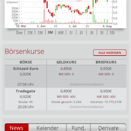
Day
1W
1M
3M
6M
1J
2J
3J
5J
10J
Börsenkurse
ALLE ANZEIGEN
BÖRSE
GELDKURS
BRIEFKURS
Echtzeit Euro
6,890€
6,950€
6,920€
BID SIZE: 0
ASK SIZE: 0
-
-
-
07:58 Uhr
Echtzeit-Preisindikation
Tradegate
6,890€
6,950€
6,920€
BID SIZE: 400
ASK SIZE: 400
Stücke: 45
Stücke gesamt: 2.244
Volumen: 15.775,210€
20:28 Uhr
Echtzeit-Preisindikation
News
Kalender
Fund.
Derivate