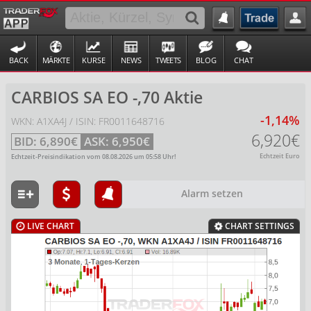
BACK
MÄRKTE
KURSE
NEWS
TWEETS
BLOG
CHAT
CARBIOS SA EO -,70 Aktie
-1,14%
WKN: A1XA4J / ISIN: FR0011648716
6,920€
BID:
6,890€
ASK:
6,950€
Echtzeit Euro
Echtzeit-Preisindikation vom
08.08.2026
um
05:58
Uhr!
Alarm setzen
LIVE CHART
CHART SETTINGS