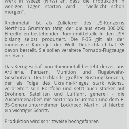
Werk in Weeze (NRW) an, dass die Produktion in
wenigen Tagen starten wird - "vielleicht schon
morgen".
Rheinmetall ist als Zulieferer des US-Konzerns
Northrop Grumman
tätig, der die aus etwa 300.000
Einzelteilen bestehenden Rumpfmittelteile in den USA
bislang selbst produziert. Die F-35 gilt als der
modernste Kampfjet der Welt, Deutschland hat 35
davon bestellt. Sie sollen veraltete Tornado-Flugzeuge
ersetzen.
Das Kerngeschäft von Rheinmetall besteht derzeit aus
Artillerie, Panzern, Munition und Flugabwehr-
Geschützen. Deutschlands größter Rüstungskonzern,
der als Folge des Ukraine-Krieges stark wächst,
verbreitert sein Portfolio und setzt auch stärker auf
Drohnen, Satelliten und Luftfahrt generell - die
Zusammenarbeit mit Northrop Grumman und dem F-
35-Generalunternehmer Lockheed Martin ist hierbei
ein wichtiger Schritt.
Produktion wird schrittweise hochgefahren