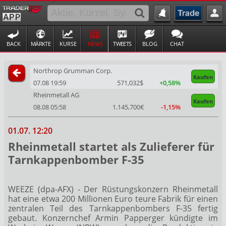
BACK
MÄRKTE
KURSE
NEWS
TWEETS
BLOG
CHAT
Northrop Grumman Corp.
Kaufen
07.08 19:59
571,032$
+0,58%
Rheinmetall AG
Kaufen
08.08 05:58
1.145,700€
-1,15%
01.07. 12:20
Rheinmetall startet als Zulieferer für
Tarnkappenbomber F-35
WEEZE (dpa-AFX) - Der Rüstungskonzern Rheinmetall
hat eine etwa 200 Millionen Euro teure Fabrik für einen
zentralen Teil des Tarnkappenbombers F-35 fertig
gebaut. Konzernchef Armin Papperger kündigte im