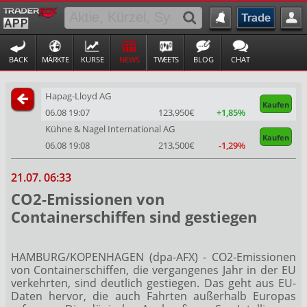
BACK
MÄRKTE
KURSE
NEWS
TWEETS
BLOG
CHAT
Hapag-Lloyd AG
Kaufen
06.08 19:07
123,950€
+1,85%
Kühne & Nagel International AG
Kaufen
06.08 19:08
213,500€
-1,29%
21.07. 06:33
CO2-Emissionen von
Containerschiffen sind gestiegen
HAMBURG/KOPENHAGEN (dpa-AFX) - CO2-Emissionen
von Containerschiffen, die vergangenes Jahr in der EU
verkehrten, sind deutlich gestiegen. Das geht aus EU-
Daten hervor, die auch Fahrten außerhalb Europas