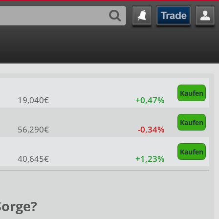
Kaufen
19,040€
+0,47%
Kaufen
56,290€
-0,34%
Kaufen
40,645€
+1,23%
Sorge?