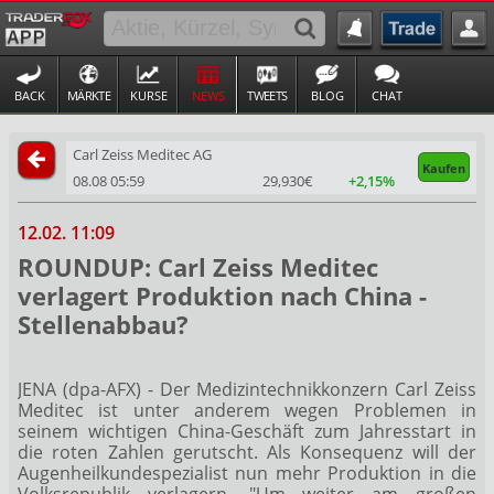
BACK
MÄRKTE
KURSE
NEWS
TWEETS
BLOG
CHAT
Carl Zeiss Meditec AG
Kaufen
08.08 05:59
29,930€
+2,15%
12.02. 11:09
ROUNDUP: Carl Zeiss Meditec
verlagert Produktion nach China -
Stellenabbau?
JENA (dpa-AFX) - Der Medizintechnikkonzern Carl Zeiss
Meditec
ist unter anderem wegen Problemen in
seinem wichtigen China-Geschäft zum Jahresstart in
die roten Zahlen gerutscht. Als Konsequenz will der
Augenheilkundespezialist nun mehr Produktion in die
Volksrepublik verlagern. "Um weiter am großen