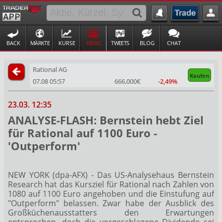
BACK
MÄRKTE
KURSE
NEWS
TWEETS
BLOG
CHAT
Rational AG
Kaufen
07.08 05:57
666,000€
-2,49%
23.03. 12:35
ANALYSE-FLASH: Bernstein hebt Ziel
für Rational auf 1100 Euro -
'Outperform'
NEW YORK (dpa-AFX) - Das US-Analysehaus Bernstein
Research hat das Kursziel für Rational
nach Zahlen von
1080 auf 1100 Euro angehoben und die Einstufung auf
"Outperform" belassen. Zwar habe der Ausblick des
Großküchenausstatters den Erwartungen
entsprochen, doch die vorgeschlagene Dividende sei