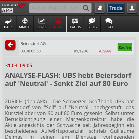
BACK
MÄRKTE
KURSE
NEWS
TWEETS
BLOG
CHAT
Beiersdorf AG
Kaufen
08.08 05:58
81,120€
-0,98%
31.03. 09:05
ANALYSE-FLASH: UBS hebt Beiersdorf
auf 'Neutral' - Senkt Ziel auf 80 Euro
ZÜRICH (dpa-AFX) - Die Schweizer Großbank UBS hat
Beiersdorf
von "Sell" auf "Neutral" hochgestuft, das
Kursziel aber von 90 auf 80 Euro gesenkt. Selbst unter
Berücksichtigung einer Margenkorrektur habe die
Aktie angesichts der Schwäche seit Jahresbeginn ein
bescheidenes Aufwärtspotenzial, schrieb Guillaume
Delmas in seiner am Dienstag vorliegenden