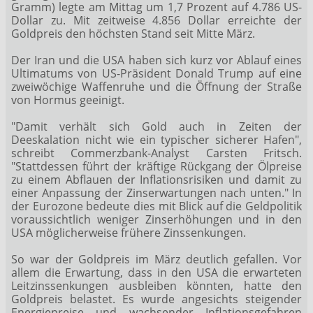
Gramm) legte am Mittag um 1,7 Prozent auf 4.786 US-
Dollar zu. Mit zeitweise 4.856 Dollar erreichte der
Goldpreis den höchsten Stand seit Mitte März.
Der Iran und die USA haben sich kurz vor Ablauf eines
Ultimatums von US-Präsident Donald Trump auf eine
zweiwöchige Waffenruhe und die Öffnung der Straße
von Hormus geeinigt.
"Damit verhält sich Gold auch in Zeiten der
Deeskalation nicht wie ein typischer sicherer Hafen",
schreibt Commerzbank-Analyst Carsten Fritsch.
"Stattdessen führt der kräftige Rückgang der Ölpreise
zu einem Abflauen der Inflationsrisiken und damit zu
einer Anpassung der Zinserwartungen nach unten." In
der Eurozone bedeute dies mit Blick auf die Geldpolitik
voraussichtlich weniger Zinserhöhungen und in den
USA möglicherweise frühere Zinssenkungen.
So war der Goldpreis im März deutlich gefallen. Vor
allem die Erwartung, dass in den USA die erwarteten
Leitzinssenkungen ausbleiben könnten, hatte den
Goldpreis belastet. Es wurde angesichts steigender
Energiepreise und wachsender Inflationsgefahren