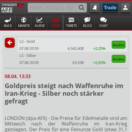
BACK
MÄRKTE
KURSE
NEWS
TWEETS
BLOG
CHAT
LS - Gold
Kaufen
07.08 20:59
4.342,40$
+2,25%
LS - Silber
Kaufen
07.08 20:59
63,59$
+2,92%
08.04. 13:33
Goldpreis steigt nach Waffenruhe im
Iran-Krieg - Silber noch stärker
gefragt
LONDON (dpa-AFX) - Die Preise für Edelmetalle sind am
Mittwoch nach der Waffenruhe im Iran-Krieg
gestiegen. Der Preis für eine Feinunze Gold
(etwa 31,1