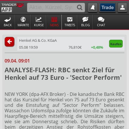
BACK
MÄRKTE
KURSE
NEWS
TWEETS
BLOG
CHAT
Henkel AG & Co. KGaA
Kaufen
05.08 19:59
76,810€
+0,48%
09.04. 09:01
ANALYSE-FLASH: RBC senkt Ziel für
Henkel auf 73 Euro - 'Sector Perform'
NEW YORK (dpa-AFX Broker) - Die kanadische Bank RBC
hat das Kursziel für Henkel
von 75 auf 73 Euro gesenkt
und die Einstufung auf "Sector Perform" belassen.
Wassachon Udomsilpa zufolge könnten die Zukäufe im
Haarpflege-Bereich mittelfristig die Umsätze steigern,
wie sie am Donnerstag schrieb. Die Risiken dürften
beim derzeitigen Anstieg der Rohstoffkosten aber