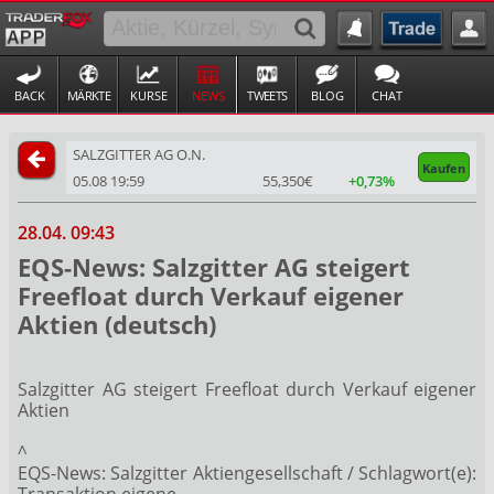
BACK
MÄRKTE
KURSE
NEWS
TWEETS
BLOG
CHAT
SALZGITTER AG O.N.
Kaufen
05.08 19:59
55,350€
+0,73%
28.04. 09:43
EQS-News: Salzgitter AG steigert
Freefloat durch Verkauf eigener
Aktien (deutsch)
Salzgitter AG steigert Freefloat durch Verkauf eigener
Aktien
^
EQS-News: Salzgitter Aktiengesellschaft / Schlagwort(e):
Transaktion eigene